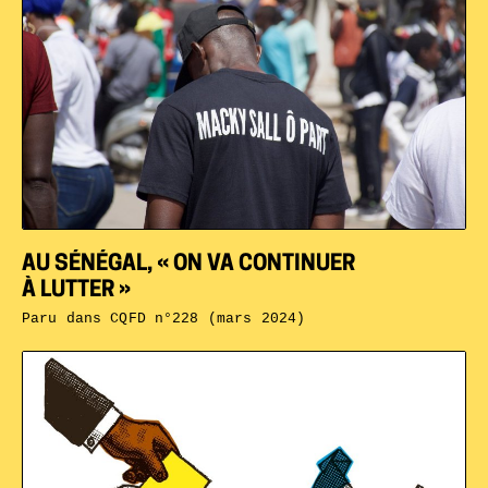
AU SÉNÉGAL, « ON VA CONTINUER
À LUTTER »
Paru dans
CQFD n°228 (mars 2024)