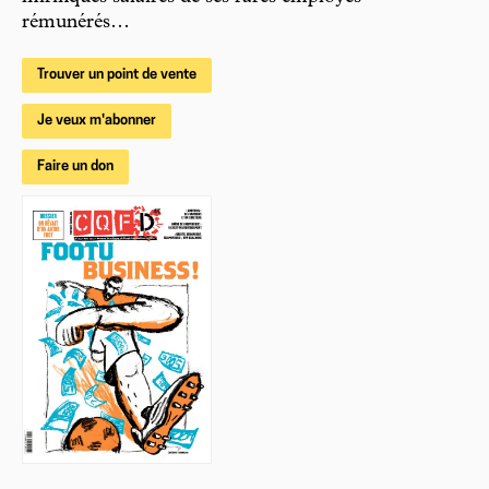
rémunérés…
Trouver un point de vente
Je veux m'abonner
Faire un don