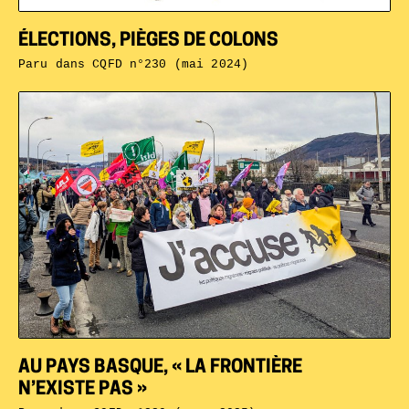
ÉLECTIONS, PIÈGES DE COLONS
Paru dans
CQFD n°230 (mai 2024)
AU PAYS BASQUE, « LA FRONTIÈRE
N’EXISTE PAS »