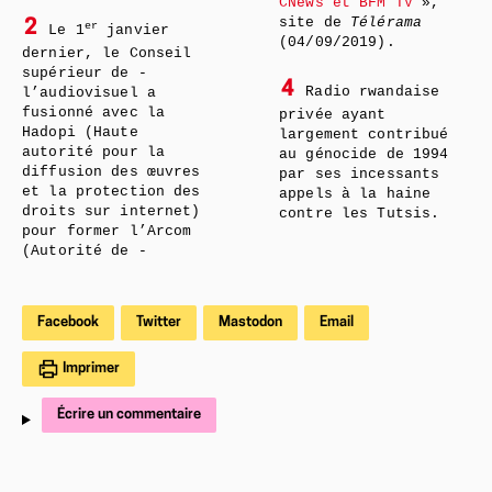
CNews et BFM TV
»,
site de
Télérama
2
er
Le 1
janvier
(04/09/2019).
dernier, le Conseil
supérieur de ­
4
Radio rwandaise
l’audiovisuel a
fusionné avec la
privée ayant
Hadopi (Haute
largement contribué
autorité pour la
au génocide de 1994
diffusion des œuvres
par ses incessants
et la protection des
appels à la haine
droits sur ­internet)
contre les Tutsis.
pour former l’Arcom
(Autorité de ­
Facebook
Twitter
Mastodon
Email
Imprimer
Écrire un commentaire