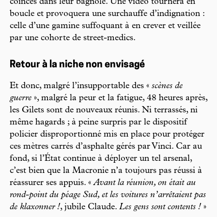
coincés dans leur bagnole. Une vidéo tournera en
boucle et provoquera une surchauffe d’indignation :
celle d’une gamine suffoquant à en crever et veillée
par une cohorte de street-medics.
Retour à la niche non envisagé
Et donc, malgré l’insupportable des «
scènes de
guerre
», malgré la peur et la fatigue, 48 heures après,
les Gilets sont de nouveaux réunis. Ni terrassés, ni
même hagards ; à peine surpris par le dispositif
policier disproportionné mis en place pour protéger
ces mètres carrés d’asphalte gérés par Vinci. Car au
fond, si l’État continue à déployer un tel arsenal,
c’est bien que la Macronie n’a toujours pas réussi à
réassurer ses appuis. «
Avant la réunion, on était au
rond-point du péage Sud, et les voitures n’arrêtaient pas
de klaxonner !
, jubile Claude.
Les gens sont contents !
»