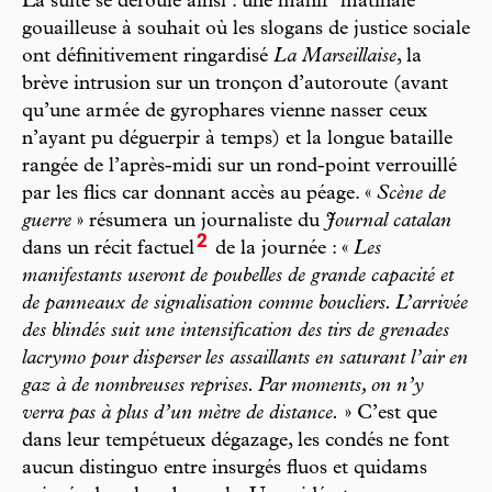
La suite se déroule ainsi : une manif’ matinale
gouailleuse à souhait où les slogans de justice sociale
ont définitivement ringardisé
La Marseillaise
, la
brève intrusion sur un tronçon d’autoroute (avant
qu’une armée de gyrophares vienne nasser ceux
n’ayant pu déguerpir à temps) et la longue bataille
rangée de l’après-midi sur un rond-point verrouillé
par les flics car donnant accès au péage. «
Scène de
guerre
» résumera un journaliste du
Journal catalan
2
dans un récit factuel
de la journée : «
Les
manifestants useront de poubelles de grande capacité et
de panneaux de signalisation comme boucliers. L’arrivée
des blindés suit une intensification des tirs de grenades
lacrymo pour disperser les assaillants en saturant l’air en
gaz à de nombreuses reprises. Par moments, on n’y
verra pas à plus d’un mètre de distance.
» C’est que
dans leur tempétueux dégazage, les condés ne font
aucun distinguo entre insurgés fluos et quidams