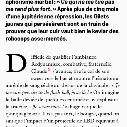
aphorisme martial : «
Ce qui ne me tue pas
me rend plus fort.
» Après plus de cinq mois
d’une jupitérienne répression, les Gilets
jaunes qui persévèrent sont en train de
prouver que leur cuir vaut bien le kevlar des
robocops assermentés.
D
ifficile de qualifier l’ambiance.
Redynamisée, combative, fraternelle.
1
Claude
s’avance, tire le col de son
sweet vers le bas et montre l’hématome
auréolé de sang séché au-dessus de la clavicule : «
Je
me suis pris un tir de flash-ball, juste là !
» On imagine
la balle déviée de quelques centimètres et explosant
la trachée. «
Je serais mort !
» diagnostique le
quinquagénaire. Il n’a pas tort, le bougre, quand on
sait que l’impact d’un projectile de LBD équivaut à