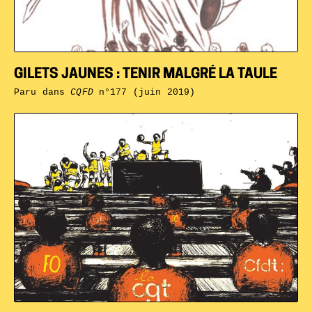
GILETS JAUNES : TENIR MALGRÉ LA TAULE
Paru dans
CQFD
n°177 (juin 2019)