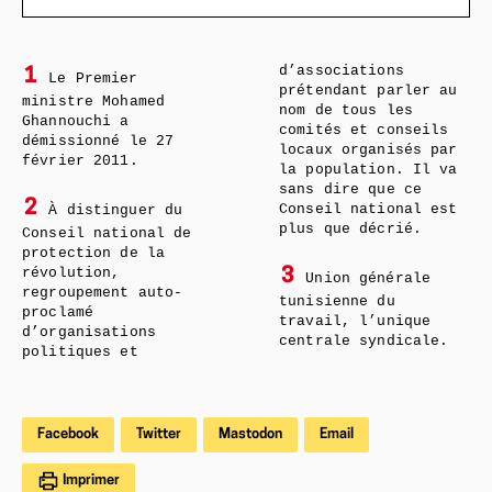
d’associations
1
Le Premier
prétendant parler au
ministre Mohamed
nom de tous les
Ghannouchi a
comités et conseils
démissionné le 27
locaux organisés par
février 2011.
la population. Il va
sans dire que ce
2
À distinguer du
Conseil national est
plus que décrié.
Conseil national de
protection de la
révolution,
3
Union générale
regroupement auto-
tunisienne du
proclamé
travail, l’unique
d’organisations
centrale syndicale.
politiques et
Facebook
Twitter
Mastodon
Email
Imprimer