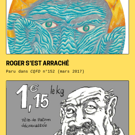
ROGER S’EST ARRACHÉ
Paru dans
CQFD
n°152 (mars 2017)