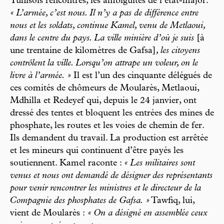
Tunisois rencontrés, les ambiguïtés de l’état-major.
« L’armée, c’est nous. Il n’y a pas de différence entre
nous et les soldats, continue Kamel, venu de Metlaoui,
dans le centre du pays. La ville minière d’où je suis
[à
une trentaine de kilomètres de Gafsa]
, les citoyens
contrôlent la ville. Lorsqu’on attrape un voleur, on le
livre à l’armée. »
Il est l’un des cinquante délégués de
ces comités de chômeurs de Moularès, Metlaoui,
Mdhilla et Redeyef qui, depuis le 24 janvier, ont
dressé des tentes et bloquent les entrées des mines de
phosphate, les routes et les voies de chemin de fer.
Ils demandent du travail. La production est arrêtée
et les mineurs qui continuent d’être payés les
soutiennent. Kamel raconte :
« Les militaires sont
venus et nous ont demandé de désigner des représentants
pour venir rencontrer les ministres et le directeur de la
Compagnie des phosphates de Gafsa. »
Tawfiq, lui,
vient de Moularès :
« On a désigné en assemblée ceux