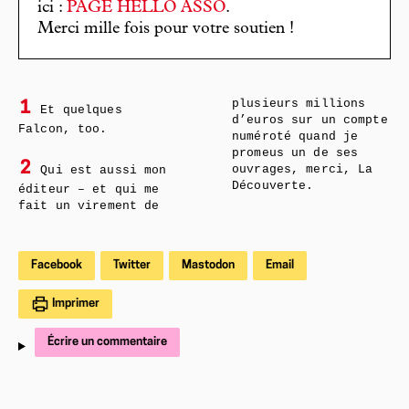
ici :
PAGE HELLO ASSO
.
Merci mille fois pour votre soutien !
plusieurs millions
1
Et quelques
d’euros sur un compte
Falcon, too.
numéroté quand je
promeus un de ses
2
Qui est aussi mon
ouvrages, merci, La
Découverte.
éditeur – et qui me
fait un virement de
Facebook
Twitter
Mastodon
Email
Imprimer
Écrire un commentaire