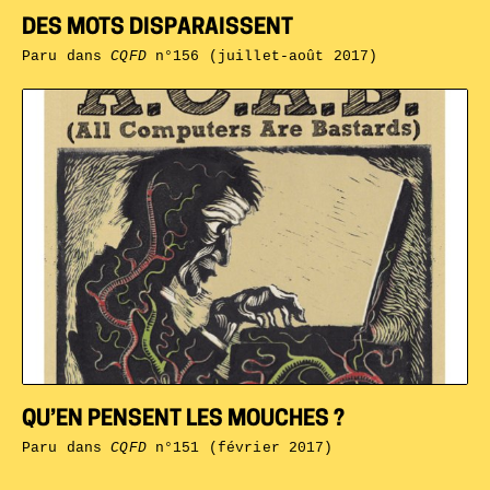
DES MOTS DISPARAISSENT
Paru dans
CQFD
n°156 (juillet-août 2017)
QU’EN PENSENT LES MOUCHES ?
Paru dans
CQFD
n°151 (février 2017)