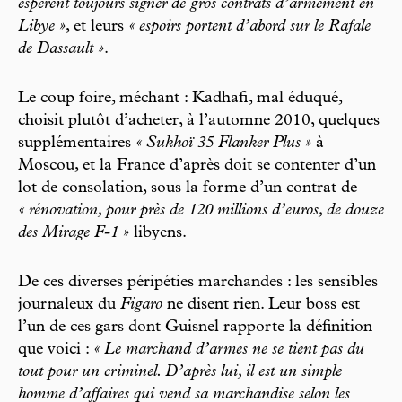
espèrent toujours signer de gros contrats d’armement en
Libye »
, et leurs
« espoirs portent d’abord sur le Rafale
de Dassault »
.
Le coup foire, méchant : Kadhafi, mal éduqué,
choisit plutôt d’acheter, à l’automne 2010, quelques
supplémentaires
« Sukhoï 35 Flanker Plus »
à
Moscou, et la France d’après doit se contenter d’un
lot de consolation, sous la forme d’un contrat de
« rénovation, pour près de 120 millions d’euros, de douze
des Mirage F-1 »
libyens.
De ces diverses péripéties marchandes : les sensibles
journaleux du
Figaro
ne disent rien. Leur boss est
l’un de ces gars dont Guisnel rapporte la définition
que voici :
« Le marchand d’armes ne se tient pas du
tout pour un criminel. D’après lui, il est un simple
homme d’affaires qui vend sa marchandise selon les