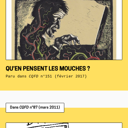
QU’EN PENSENT LES MOUCHES ?
Paru dans
CQFD
n°151 (février 2017)
Dans
CQFD
n°87 (mars 2011)