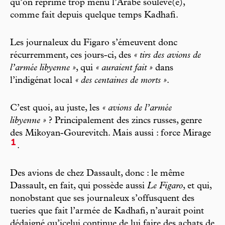
qu’on réprime trop menu l’Arabe soulevé(e),
comme fait depuis quelque temps Kadhafi.
Les journaleux du Figaro s’émeuvent donc
récurremment, ces jours-ci, des
« tirs des avions de
l’armée libyenne »
, qui
« auraient fait »
dans
l’indigénat local
« des centaines de morts »
.
C’est quoi, au juste, les
« avions de l’armée
libyenne »
? Principalement des zincs russes, genre
des Mikoyan-Gourevitch. Mais aussi : force Mirage
1
.
Des avions de chez Dassault, donc : le même
Dassault, en fait, qui possède aussi
Le Figaro
, et qui,
nonobstant que ses journaleux s’offusquent des
tueries que fait l’armée de Kadhafi, n’aurait point
dédaigné qu’icelui continue de lui faire des achats de