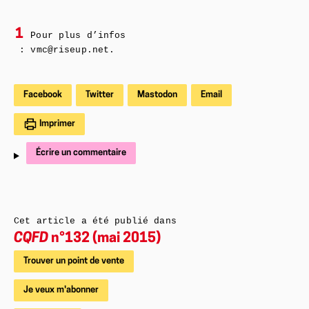
1
Pour plus d’infos
: vmc@riseup.net.
Facebook
Twitter
Mastodon
Email
Imprimer
Écrire un commentaire
Cet article a été publié dans
CQFD
n°132 (mai 2015)
Trouver un point de vente
Je veux m'abonner