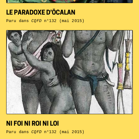
LE PARADOXE D’ÖCALAN
Paru dans
CQFD
n°132 (mai 2015)
NI FOI NI ROI NI LOI
Paru dans
CQFD
n°132 (mai 2015)