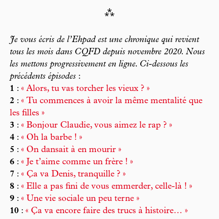
⁂
Je vous écris de l’Ehpad est une chronique qui revient
tous les mois dans
CQFD
depuis novembre 2020. Nous
les mettons progressivement en ligne. Ci-dessous les
précédents épisodes
:
1
:
« Alors, tu vas torcher les vieux ? »
2
:
« Tu commences à avoir la même mentalité que
les filles »
3
:
« Bonjour Claudie, vous aimez le rap ? »
4
:
« Oh la barbe ! »
5
:
« On dansait à en mourir »
6
:
« Je t’aime comme un frère ! »
7
:
« Ça va Denis, tranquille ? »
8
:
« Elle a pas fini de vous emmerder, celle-là ! »
9
:
« Une vie sociale un peu terne »
10
:
« Ça va encore faire des trucs à histoire… »