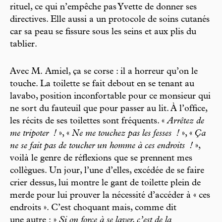
rituel, ce qui n’empêche pas Yvette de donner ses
directives. Elle aussi a un protocole de soins cutanés
car sa peau se fissure sous les seins et aux plis du
tablier.
Avec M. Amiel, ça se corse : il a horreur qu’on le
touche. La toilette se fait debout en se tenant au
lavabo, position inconfortable pour ce monsieur qui
ne sort du fauteuil que pour passer au lit. À l’office,
les récits de ses toilettes sont fréquents. «
Arrêtez de
me tripoter
!
», «
Ne me touchez pas les fesses
!
», «
Ça
ne se fait pas de toucher un homme à ces endroits
!
»,
voilà le genre de réflexions que se prennent mes
collègues. Un jour, l’une d’elles, excédée de se faire
crier dessus, lui montre le gant de toilette plein de
merde pour lui prouver la nécessité d’accéder à « ces
endroits ». C’est choquant mais, comme dit
une autre : »
Si on force à se laver, c’est de la