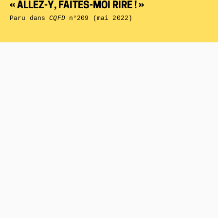
« ALLEZ-Y, FAITES-MOI RIRE ! »
Paru dans
CQFD
n°209 (mai 2022)