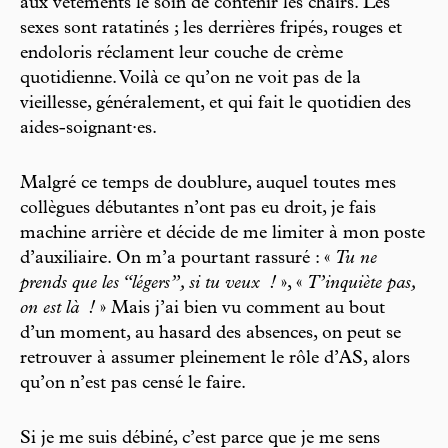
aux vêtements le soin de contenir les chairs. Les
sexes sont ratatinés ; les derrières fripés, rouges et
endoloris réclament leur couche de crème
quotidienne. Voilà ce qu’on ne voit pas de la
vieillesse, généralement, et qui fait le quotidien des
aides-soignant·es.
Malgré ce temps de doublure, auquel toutes mes
collègues débutantes n’ont pas eu droit, je fais
machine arrière et décide de me limiter à mon poste
d’auxiliaire. On m’a pourtant rassuré : «
Tu ne
prends que les “légers”, si tu veux
!
», «
T’inquiète pas,
on est là
!
» Mais j’ai bien vu comment au bout
d’un moment, au hasard des absences, on peut se
retrouver à assumer pleinement le rôle d’AS, alors
qu’on n’est pas censé le faire.
Si je me suis débiné, c’est parce que je me sens