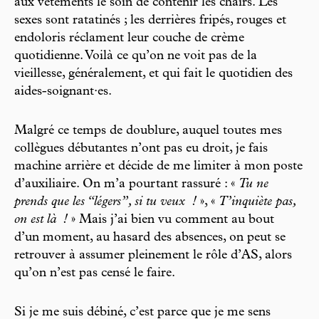
aux vêtements le soin de contenir les chairs. Les
sexes sont ratatinés ; les derrières fripés, rouges et
endoloris réclament leur couche de crème
quotidienne. Voilà ce qu’on ne voit pas de la
vieillesse, généralement, et qui fait le quotidien des
aides-soignant·es.
Malgré ce temps de doublure, auquel toutes mes
collègues débutantes n’ont pas eu droit, je fais
machine arrière et décide de me limiter à mon poste
d’auxiliaire. On m’a pourtant rassuré : «
Tu ne
prends que les “légers”, si tu veux
!
», «
T’inquiète pas,
on est là
!
» Mais j’ai bien vu comment au bout
d’un moment, au hasard des absences, on peut se
retrouver à assumer pleinement le rôle d’AS, alors
qu’on n’est pas censé le faire.
Si je me suis débiné, c’est parce que je me sens