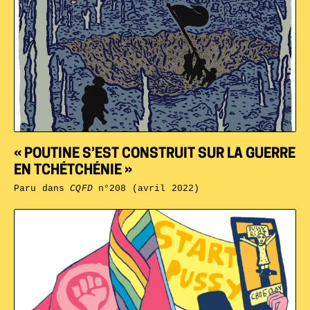
« POUTINE S’EST CONSTRUIT SUR LA GUERRE
EN TCHÉTCHÉNIE »
Paru dans
CQFD
n°208 (avril 2022)