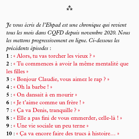
⁂
Je vous écris de l’Ehpad est une chronique qui revient
tous les mois dans
CQFD
depuis novembre 2020. Nous
les mettons progressivement en ligne. Ci-dessous les
précédents épisodes
:
1
:
« Alors, tu vas torcher les vieux ? »
2
:
« Tu commences à avoir la même mentalité que
les filles »
3
:
« Bonjour Claudie, vous aimez le rap ? »
4
:
« Oh la barbe ! »
5
:
« On dansait à en mourir »
6
:
« Je t’aime comme un frère ! »
7
:
« Ça va Denis, tranquille ? »
8
:
« Elle a pas fini de vous emmerder, celle-là ! »
9
:
« Une vie sociale un peu terne »
10
:
« Ça va encore faire des trucs à histoire… »