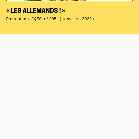
« LES ALLEMANDS ! »
Paru dans
CQFD
n°205 (janvier 2022)