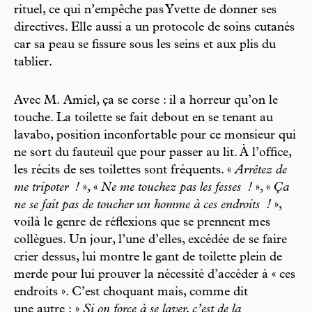
rituel, ce qui n’empêche pas Yvette de donner ses
directives. Elle aussi a un protocole de soins cutanés
car sa peau se fissure sous les seins et aux plis du
tablier.
Avec M. Amiel, ça se corse : il a horreur qu’on le
touche. La toilette se fait debout en se tenant au
lavabo, position inconfortable pour ce monsieur qui
ne sort du fauteuil que pour passer au lit. À l’office,
les récits de ses toilettes sont fréquents. «
Arrêtez de
me tripoter
!
», «
Ne me touchez pas les fesses
!
», «
Ça
ne se fait pas de toucher un homme à ces endroits
!
»,
voilà le genre de réflexions que se prennent mes
collègues. Un jour, l’une d’elles, excédée de se faire
crier dessus, lui montre le gant de toilette plein de
merde pour lui prouver la nécessité d’accéder à « ces
endroits ». C’est choquant mais, comme dit
une autre : »
Si on force à se laver, c’est de la