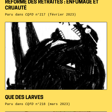
RÉFORME DES RETRAITES : ENFUMAGE ET
CRUAUTÉ
Paru dans
CQFD
n°217 (février 2023)
QUE DES LARVES
Paru dans
CQFD
n°218 (mars 2023)