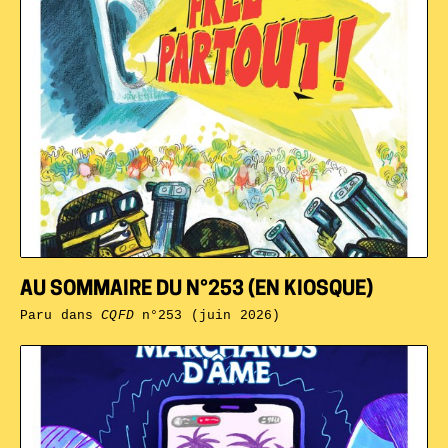
AU SOMMAIRE DU N°253 (EN KIOSQUE)
Paru dans
CQFD
n°253 (juin 2026)