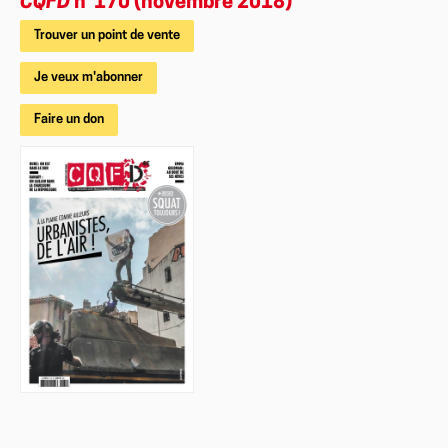
CQFD
n°170 (novembre 2018)
Trouver un point de vente
Je veux m'abonner
Faire un don