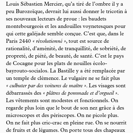
Louis Sébastien Mercier, qu’a tiré de l’ombre il y a
peu Burozoïque, devrait lui aussi donner le tricotin à
ses nouveaux lecteurs de proue : les baudets
montebourgeois et les andouilles voynetesques pour
qui cette galéjade semble conçue. C’est que, dans le
Paris 2440
« révolutionné »
, tout est source de
rationalité, d’aménité, de tranquillité, de sobriété, de
propreté, de piété, de beauté, de santé. C’est le pays
de Cocagne pour les plats de nouilles écolo-
bayrouto-socialos. La Bastille y a été remplacée par
un temple de clémence. Le vulgaire ne se fait plus
« culbuter par des voitures de maître »
. Les visages sont
débarrassés des
« plâtres de pommade et d’orgueil »
.
Les vêtements sont modestes et fonctionnels. On
regarde plus loin que le bout de son nez grâce à des
microscopes et des périscopes. On ne picole plus.
On ne fait plus cric-crac en pleine rue. On se nourrit
de fruits et de légumes. On porte tous des chapeaux