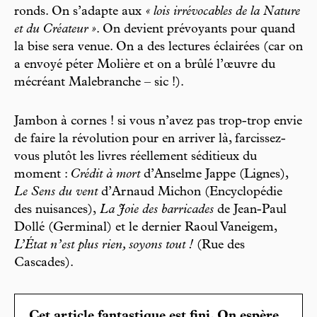
ronds. On s’adapte aux
« lois irrévocables de la Nature
et du Créateur »
. On devient prévoyants pour quand
la bise sera venue. On a des lectures éclairées (car on
a envoyé péter Molière et on a brûlé l’œuvre du
mécréant Malebranche – sic !).
Jambon à cornes ! si vous n’avez pas trop-trop envie
de faire la révolution pour en arriver là, farcissez-
vous plutôt les livres réellement séditieux du
moment :
Crédit à mort
d’Anselme Jappe (Lignes),
Le Sens du vent
d’Arnaud Michon (Encyclopédie
des nuisances),
La Joie des barricades
de Jean-Paul
Dollé (Germinal) et le dernier Raoul Vaneigem,
L’État n’est plus rien, soyons tout !
(Rue des
Cascades).
Cet article fantastique est fini. On espère