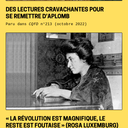
DES LECTURES CRAVACHANTES POUR
SE REMETTRE D’APLOMB
Paru dans
CQFD
n°213 (octobre 2022)
« LA RÉVOLUTION EST MAGNIFIQUE, LE
RESTE EST FOUTAISE » (ROSA LUXEMBURG)