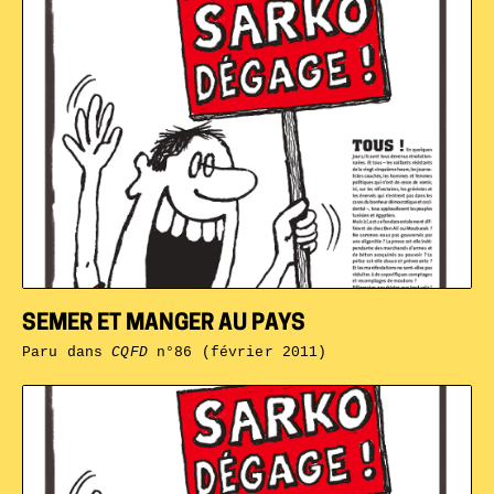
SEMER ET MANGER AU PAYS
Paru dans
CQFD
n°86 (février 2011)