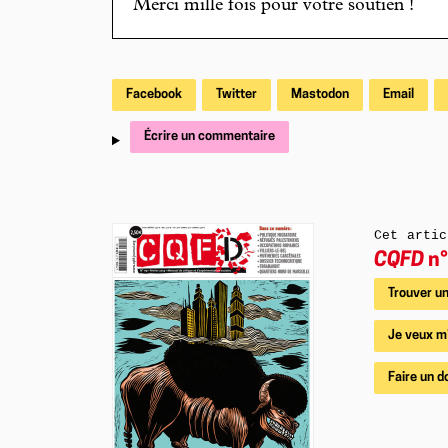
Merci mille fois pour votre soutien !
Facebook
Twitter
Mastodon
Email
Écrire un commentaire
Cet artic
CQFD
n°
Trouver un
Je veux m
Faire un d