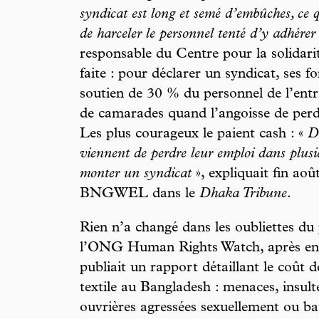
syndicat est long et semé d’embûches, ce 
de harceler le personnel tenté d’y adhére
responsable du Centre pour la solidarité
faite : pour déclarer un syndicat, ses f
soutien de 30 % du personnel de l’ent
de camarades quand l’angoisse de perdr
Les plus courageux le paient cash : «
D
viennent de perdre leur emploi dans plusie
monter un syndicat
», expliquait fin aoû
BNGWEL dans le
Dhaka Tribune
.
Rien n’a changé dans les oubliettes du 
l’ONG Human Rights Watch, après enqu
publiait un rapport détaillant le coût d
textile au Bangladesh : menaces, insult
ouvrières agressées sexuellement ou bat