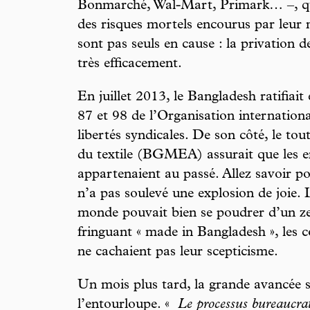
Bonmarché, Wal-Mart, Primark… –, q
des risques mortels encourus par leur
sont pas seuls en cause : la privation d
très efficacement.
En juillet 2013, le Bangladesh ratifiai
87 et 98 de l’Organisation internationa
libertés syndicales. De son côté, le to
du textile (BGMEA) assurait que les en
appartenaient au passé. Allez savoir p
n’a pas soulevé une explosion de joie
monde pouvait bien se poudrer d’un ze
fringuant « made in Bangladesh », les 
ne cachaient pas leur scepticisme.
Un mois plus tard, la grande avancée s
l’entourloupe. «
Le processus bureaucra