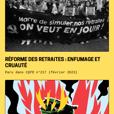
RÉFORME DES RETRAITES : ENFUMAGE ET
CRUAUTÉ
Paru dans
CQFD
n°217 (février 2023)