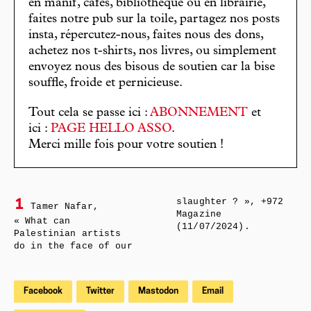
en manif, cafés, bibliothèque ou en librairie,
faites notre pub sur la toile, partagez nos posts
insta, répercutez-nous, faites nous des dons,
achetez nos t-shirts, nos livres, ou simplement
envoyez nous des bisous de soutien car la bise
souffle, froide et pernicieuse.
Tout cela se passe ici :
ABONNEMENT
et
ici :
PAGE HELLO ASSO
.
Merci mille fois pour votre soutien !
slaughter ? », +972
1
Tamer Nafar,
Magazine
« What can
(11/07/2024).
Palestinian artists
do in the face of our
Facebook
Twitter
Mastodon
Email