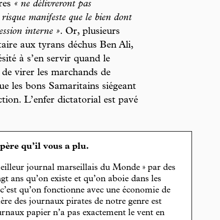
res
« ne délivreront pas
n risque manifeste que le bien dont
ession interne »
. Or, plusieurs
taire aux tyrans déchus Ben Ali,
ité à s’en servir quand le
le de virer les marchands de
e les bons Samaritains siégeant
ion. L’enfer dictatorial est pavé
spère qu’il vous a plu.
eilleur journal marseillais du Monde » par des
gt ans qu’on existe et qu’on aboie dans les
, c’est qu’on fonctionne avec une économie de
cière des journaux pirates de notre genre est
journaux papier n’a pas exactement le vent en