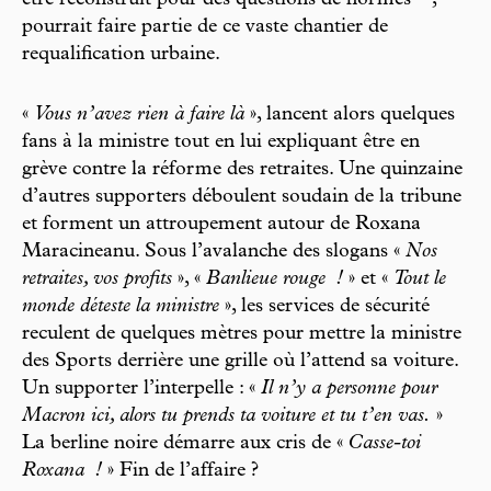
être reconstruit pour des questions de normes
,
pourrait faire partie de ce vaste chantier de
requalification urbaine.
«
Vous n’avez rien à faire là
», lancent alors quelques
fans à la ministre tout en lui expliquant être en
grève contre la réforme des retraites. Une quinzaine
d’autres supporters déboulent soudain de la tribune
et forment un attroupement autour de Roxana
Maracineanu. Sous l’avalanche des slogans «
Nos
retraites, vos profits
», «
Banlieue rouge
!
» et «
Tout le
monde déteste la ministre
», les services de sécurité
reculent de quelques mètres pour mettre la ministre
des Sports derrière une grille où l’attend sa voiture.
Un supporter l’interpelle : «
Il n’y a personne pour
Macron ici, alors tu prends ta voiture et tu t’en vas.
»
La berline noire démarre aux cris de «
Casse-toi
Roxana
!
» Fin de l’affaire ?