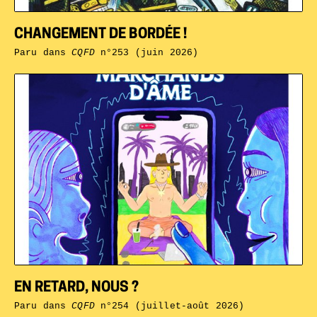
CHANGEMENT DE BORDÉE !
Paru dans
CQFD
n°253 (juin 2026)
EN RETARD, NOUS ?
Paru dans
CQFD
n°254 (juillet-août 2026)