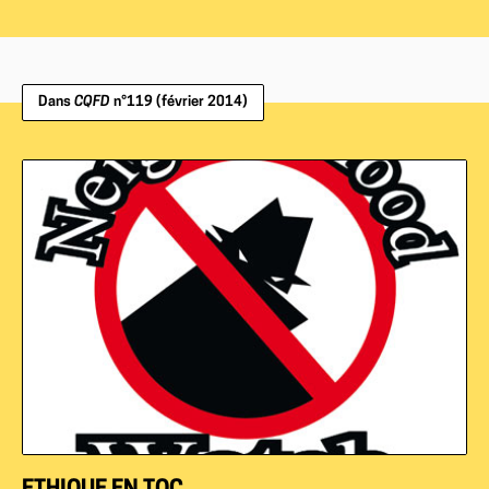
Dans
CQFD
n°119 (février 2014)