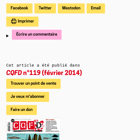
Facebook
Twitter
Mastodon
Email
Imprimer
Écrire un commentaire
Cet article a été publié dans
CQFD
n°119 (février 2014)
Trouver un point de vente
Je veux m'abonner
Faire un don