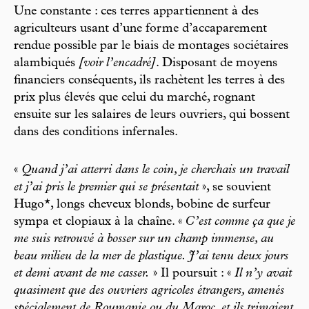
Une constante : ces terres appartiennent à des
agriculteurs usant d’une forme d’accaparement
rendue possible par le biais de montages sociétaires
alambiqués
[voir l’encadré]
. Disposant de moyens
financiers conséquents, ils rachètent les terres à des
prix plus élevés que celui du marché, rognant
ensuite sur les salaires de leurs ouvriers, qui bossent
dans des conditions infernales.
«
Quand j’ai atterri dans le coin, je cherchais un travail
et j’ai pris le premier qui se présentait
», se souvient
Hugo*, longs cheveux blonds, bobine de surfeur
sympa et clopiaux à la chaîne. «
C’est comme ça que je
me suis retrouvé à bosser sur un champ immense, au
beau milieu de la mer de plastique. J’ai tenu deux jours
et demi avant de me casser.
» Il poursuit : «
Il n’y avait
quasiment que des ouvriers agricoles étrangers, amenés
spécialement de Roumanie ou du Maroc, et ils trimaient