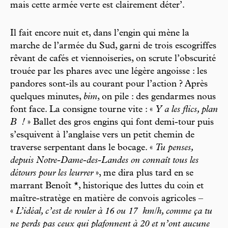
mais cette armée verte est clairement déter’.
Il fait encore nuit et, dans l’engin qui mène la
marche de l’armée du Sud, garni de trois escogriffes
rêvant de cafés et viennoiseries, on scrute l’obscurité
trouée par les phares avec une légère angoisse : les
pandores sont-ils au courant pour l’action ? Après
quelques minutes,
bim
, on pile : des gendarmes nous
font face. La consigne tourne vite : «
Y a les flics, plan
B
!
» Ballet des gros engins qui font demi-tour puis
s’esquivent à l’anglaise vers un petit chemin de
traverse serpentant dans le bocage. «
Tu penses,
depuis Notre-Dame-des-Landes on connaît tous les
détours pour les leurrer
», me dira plus tard en se
marrant Benoît *, historique des luttes du coin et
maître-stratège en matière de convois agricoles –
«
L’idéal, c’est de rouler à 16 ou 17
km/h, comme ça tu
ne perds pas ceux qui plafonnent à 20 et n’ont aucune