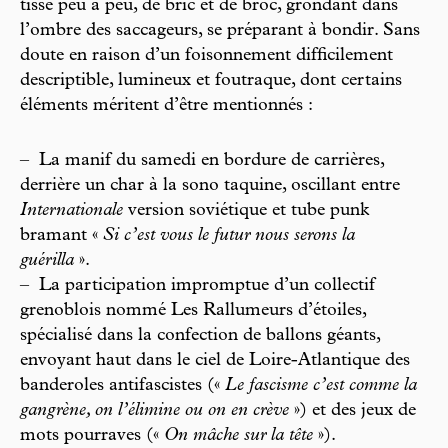
tisse peu à peu, de bric et de broc, grondant dans
l’ombre des saccageurs, se préparant à bondir. Sans
doute en raison d’un foisonnement difficilement
descriptible, lumineux et foutraque, dont certains
éléments méritent d’être mentionnés :
–
La manif du samedi en bordure de carrières,
derrière un char à la sono taquine, oscillant entre
Internationale
version soviétique et tube punk
bramant «
Si c’est vous le futur nous serons la
guérilla
».
–
La participation impromptue d’un collectif
grenoblois nommé Les Rallumeurs d’étoiles,
spécialisé dans la confection de ballons géants,
envoyant haut dans le ciel de Loire-Atlantique des
banderoles antifascistes («
Le fascisme c’est comme la
gangrène, on l’élimine ou on en crève
») et des jeux de
mots pourraves («
On mâche sur la tête
»).