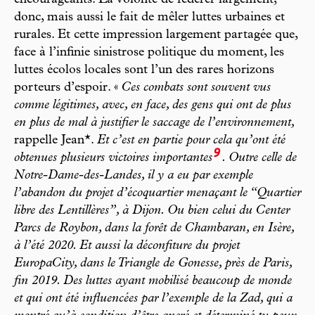
encourageants. La volonté de fédérer largement,
donc, mais aussi le fait de mêler luttes urbaines et
rurales. Et cette impression largement partagée que,
face à l’infinie sinistrose politique du moment, les
luttes écolos locales sont l’un des rares horizons
porteurs d’espoir. «
Ces combats sont souvent vus
comme légitimes, avec, en face, des gens qui ont de plus
en plus de mal à justifier le saccage de l’environnement,
rappelle Jean*.
Et c’est en partie pour cela qu’ont été
9
obtenues plusieurs victoires importantes
. Outre celle de
Notre-Dame-des-Landes, il y a eu par exemple
l’abandon du projet d’écoquartier menaçant le “Quartier
libre des Lentillères”, à Dijon. Ou bien celui du Center
Parcs de Roybon, dans la forêt de Chambaran, en Isère,
à l’été 2020. Et aussi la déconfiture du projet
EuropaCity, dans le Triangle de Gonesse, près de Paris,
fin 2019. Des luttes ayant mobilisé beaucoup de monde
et qui ont été influencées par l’exemple de la Zad, qui a