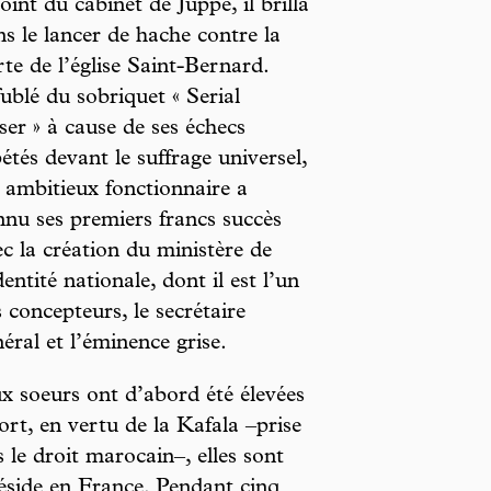
oint du cabinet de Juppé, il brilla
s le lancer de hache contre la
te de l’église Saint-Bernard.
ublé du sobriquet « Serial
er » à cause de ses échecs
étés devant le suffrage universel,
t ambitieux fonctionnaire a
nnu ses premiers francs succès
c la création du ministère de
dentité nationale, dont il est l’un
 concepteurs, le secrétaire
éral et l’éminence grise.
x soeurs ont d’abord été élevées
rt, en vertu de la Kafala –prise
le droit marocain–, elles sont
 réside en France. Pendant cinq