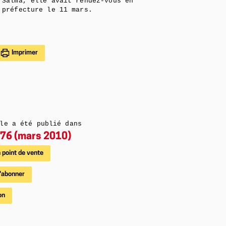
Salma, elle avait rendez-vous en
préfecture le 11 mars.
Imprimer
le a été publié dans
76 (mars 2010)
 point de vente
'abonner
on