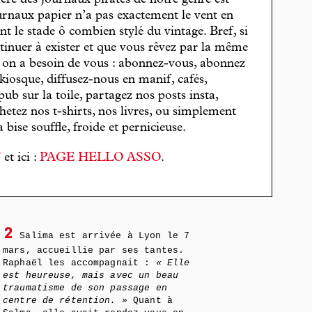
cière des journaux pirates de notre genre est
journaux papier n’a pas exactement le vent en
t le stade ô combien stylé du vintage. Bref, si
tinuer à exister et que vous rêvez par la même
, on a besoin de vous : abonnez-vous, abonnez
 kiosque, diffusez-nous en manif, cafés,
pub sur la toile, partagez nos posts insta,
hetez nos t-shirts, nos livres, ou simplement
bise souffle, froide et pernicieuse.
T
et ici :
PAGE HELLO ASSO
.
2
Salima est arrivée à Lyon le 7
mars, accueillie par ses tantes.
Raphaël les accompagnait :
« Elle
est heureuse, mais avec un beau
traumatisme de son passage en
centre de rétention. »
Quant à