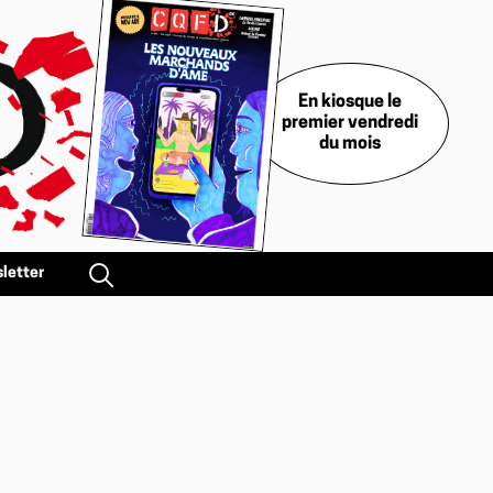
En kiosque le
premier vendredi
du mois
letter