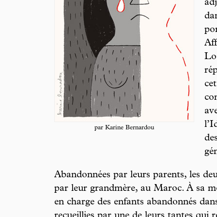
adj
dan
por
Aff
Los
rép
ce
co
ave
l’I
par Karine Bernardou
des
gén
Abandonnées par leurs parents, les deu
par leur grandmère, au Maroc. À sa mo
en charge des enfants abandonnés dans 
recueillies par une de leurs tantes qui