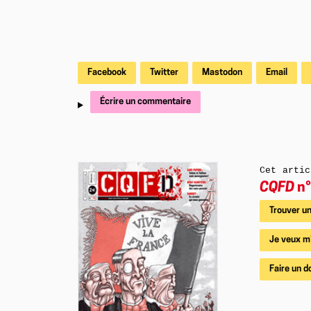
Facebook
Twitter
Mastodon
Email
Écrire un commentaire
Cet artic
CQFD
n°
Trouver un
Je veux m
Faire un d