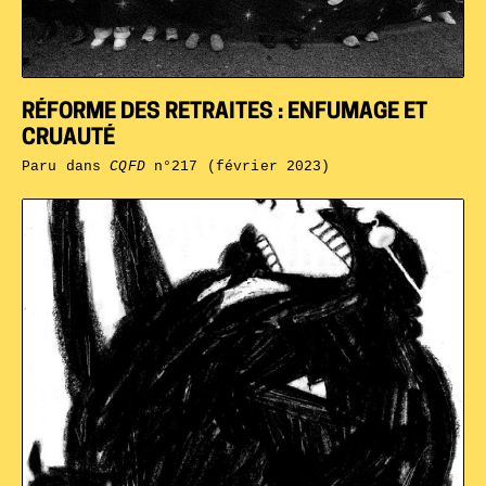
RÉFORME DES RETRAITES : ENFUMAGE ET
CRUAUTÉ
Paru dans
CQFD
n°217 (février 2023)