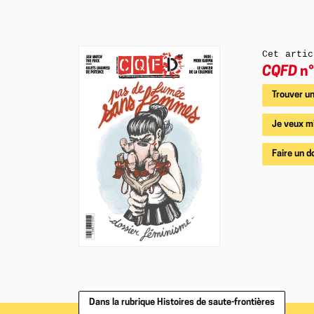
Cet artic
CQFD
n°
Trouver un
Je veux m
Faire un d
Dans la rubrique Histoires de saute-frontières