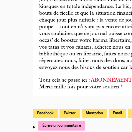
jurys férocement impartiaux. Plus de vin
kiosques en totale indépendance. Le hic
bouts de ficelle et que la situation finan
chaque jour plus difficile : la vente de 
poupe… tout en n’ayant pas encore attein
vous souhaitez que ce journal puisse con
occas’ de booster votre karma libertaire
vos tatas et vos canaris, achetez nous en
bibliothèque ou en librairie, faites notre 
répercutez-nous, faites nous des dons, ac
envoyez nous des bisous de soutien car la 
Tout cela se passe ici :
ABONNEMEN
Merci mille fois pour votre soutien !
Facebook
Twitter
Mastodon
Email
Écrire un commentaire