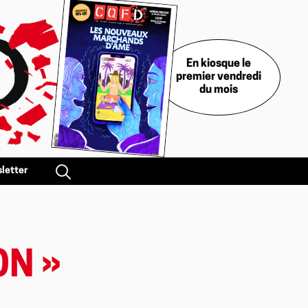
En kiosque le
premier vendredi
du mois
letter
ON »