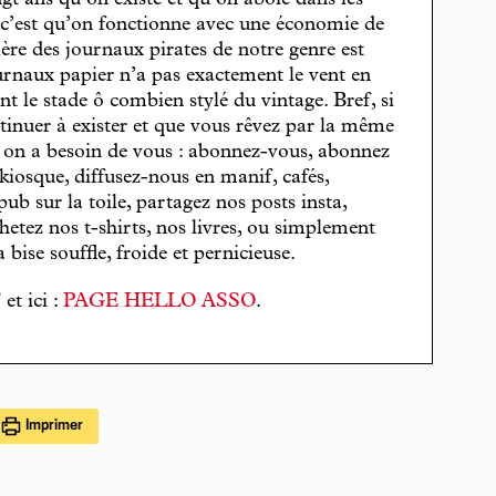
gt ans qu’on existe et qu’on aboie dans les
, c’est qu’on fonctionne avec une économie de
cière des journaux pirates de notre genre est
journaux papier n’a pas exactement le vent en
t le stade ô combien stylé du vintage. Bref, si
tinuer à exister et que vous rêvez par la même
, on a besoin de vous : abonnez-vous, abonnez
 kiosque, diffusez-nous en manif, cafés,
pub sur la toile, partagez nos posts insta,
hetez nos t-shirts, nos livres, ou simplement
bise souffle, froide et pernicieuse.
T
et ici :
PAGE HELLO ASSO
.
Imprimer