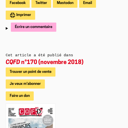
Facebook
Twitter
Mastodon
Email
Imprimer
Écrire un commentaire
Cet article a été publié dans
CQFD
n°170 (novembre 2018)
Trouver un point de vente
Je veux m'abonner
Faire un don