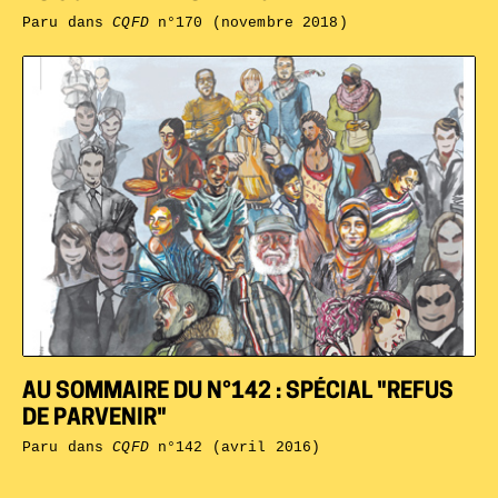
Paru dans
CQFD
n°170 (novembre 2018)
AU SOMMAIRE DU N°142 : SPÉCIAL "REFUS
DE PARVENIR"
Paru dans
CQFD
n°142 (avril 2016)