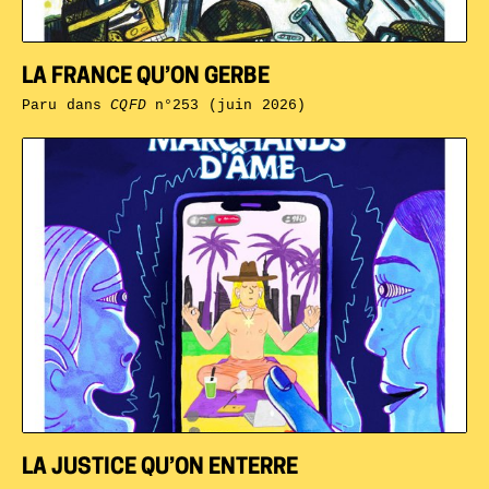
LA FRANCE QU’ON GERBE
Paru dans
CQFD
n°253 (juin 2026)
LA JUSTICE QU’ON ENTERRE