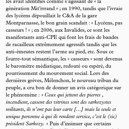
les avait identifiés comme s’agissant de « la
génération Mit’rrrand » ; en 1990, tandis que l’ivraie
des lycéens dépouillait le C&A de la gare
Montparnasse, le bon grain scandait : « Lycéens, pas
casseurs ! » ; en 2006, aux Invalides, ce sont les
manifestants anti-CPE qui font les frais de bandes
de racailleux extrêmement agressifs tandis que les
anti-émeutes restent l’arme au pied, etc. Sous ce
fourre-tout sémantique, les « casseurs » sont devenus
le baromètre médiatique, redouté ou espéré, du
pourrissement du mouvement social. Lors des
dernières grèves, Mélenchon, le nouveau tribun du
peuple, a cru bon de donner un avis catégorique sur
le phénomène :
« Ceux qui jettent des pierres ,
incendient, cassent des vitrines sont des sarkozystes
militants, ils n’ont pas leur carte [...] mais la seule et
unique personne à qui ils rendent service, c’est le (sic)
président Sarkozy. »
Puis d’insinuer que certains