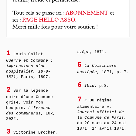
souffle, froide et pernicieuse.
Tout cela se passe ici :
ABONNEMENT
et
ici :
PAGE HELLO ASSO
.
Merci mille fois pour votre soutien !
siège
, 1871.
1
Louis Gallet,
Guerre et Commune :
5
La Cuisinière
impressions d’un
hospitalier, 1870-
assiégée
, 1871, p. 7.
1871
, Paris, 1897.
6
Ibid
, p.8.
2
Sur la légende
noire d’une Commune
7
« Du régime
grise, voir mon
alimentaire »,
bouquin,
L’Ivresse
Journal officiel de
des communards
, Lux,
la Commune de Paris
,
2022.
du 20 mars au 24 mai
1871, 14 avril 1871.
3
Victorine Brocher,