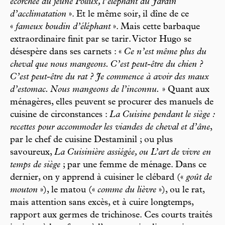
écorchée du jeune Pollux, l’éléphant du Jardin
d’acclimatation
». Et le même soir, il dîne de ce
«
fameux boudin d’éléphant
». Mais cette barbaque
extraordinaire finit par se tarir. Victor Hugo se
désespère dans ses carnets : «
Ce n’est même plus du
cheval que nous mangeons. C’est peut-être du chien ?
C’est peut-être du rat ? Je commence à avoir des maux
d’estomac. Nous mangeons de l’inconnu.
» Quant aux
ménagères, elles peuvent se procurer des manuels de
cuisine de circonstances :
La Cuisine pendant le siège :
recettes pour accommoder les viandes de cheval et d’âne
,
par le chef de cuisine Destaminil ; ou plus
savoureux,
La Cuisinière assiégée, ou L’art de vivre en
temps de siège
; par une femme de ménage. Dans ce
dernier, on y apprend à cuisiner le clébard («
goût de
mouton
»), le matou («
comme du lièvre
»), ou le rat,
mais attention sans excès, et à cuire longtemps,
rapport aux germes de trichinose. Ces courts traités