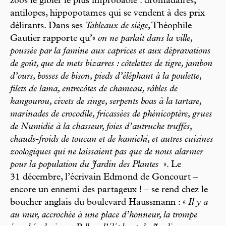
zoos le gibier le plus improbable : dromadaires,
antilopes, hippopotames qui se vendent à des prix
délirants. Dans ses
Tableaux de siège
, Théophile
Gautier rapporte qu’«
on ne parlait dans la ville,
poussée par la famine aux caprices et aux dépravations
de goût, que de mets bizarres : côtelettes de tigre, jambon
d’ours, bosses de bison, pieds d’éléphant à la poulette,
filets de lama, entrecôtes de chameau, râbles de
kangourou, civets de singe, serpents boas à la tartare,
marinades de crocodile, fricassées de phénicoptère, grues
de Numidie à la chasseur, foies d’autruche truffés,
chauds-froids de toucan et de kamichi, et autres cuisines
zoologiques qui ne laissaient pas que de nous alarmer
pour la population du Jardin des Plantes
». Le
31 décembre, l’écrivain Edmond de Goncourt –
encore un ennemi des partageux ! – se rend chez le
boucher anglais du boulevard Haussmann : «
Il y a
au mur, accrochée à une place d’honneur, la trompe