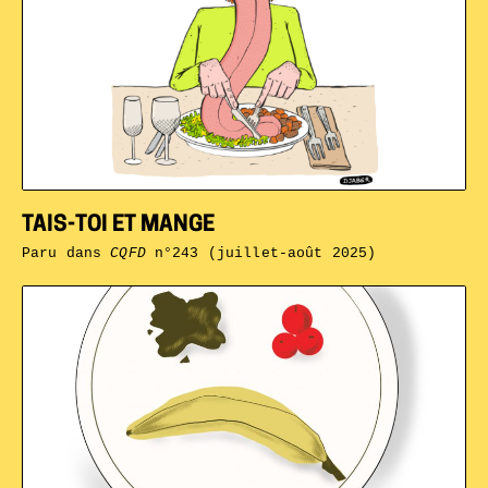
TAIS-TOI ET MANGE
Paru dans
CQFD
n°243 (juillet-août 2025)