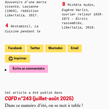
Souvenirs d’une morte
8
Michèle Audin,
vivante
, Lausanne
Eugène Varlin,
(1909), réédition
ouvrier relieur 1839-
Libertalia, 2017.
1871 – Écrits
rassemblés
,
4
Destaminil,
La
Libertalia, 2019.
Cuisine pendant le
Facebook
Twitter
Mastodon
Email
Imprimer
Écrire un commentaire
Cet article a été publié dans
CQFD
n°243 (juillet-août 2025)
Dans ce numéro d’été, on se met à table !