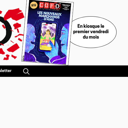
En kiosque le
premier vendredi
du mois
letter