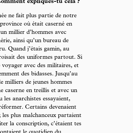
 Comment expliques-tu cela ?
mée ne fait plus partie de notre
 province où était caserné en
d’un millier d’hommes avec
érie, ainsi qu’un bureau de
ru. Quand j’étais gamin, au
isait des uniformes partout. Si
de voyager avec des militaires, et
emment des bidasses. Jusqu’au
de milliers de jeunes hommes
 caserne en treillis et avec un
u les anarchistes essayaient,
réformer. Certains devenaient
 les plus malchanceux partaient
ter la conscription, c’étaient tes
contaient le quotidien du