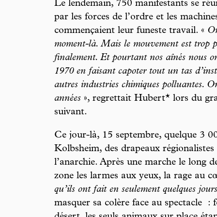
Le lendemain, 750 manifestants se réun
par les forces de l’ordre et les machine
commençaient leur funeste travail. «
On
moment-là. Mais le mouvement est trop pac
finalement. Et pourtant nos aînés nous o
1970 en faisant capoter tout un tas d’inst
autres industries chimiques polluantes. On
années
», regrettait Hubert* lors du 
suivant.
Ce jour-là, 15 septembre, quelque 3 00
Kolbsheim, des drapeaux régionalistes
l’anarchie. Après une marche le long de
zone les larmes aux yeux, la rage au c
qu’ils ont fait en seulement quelques jours
masquer sa colère face au spectacle : 