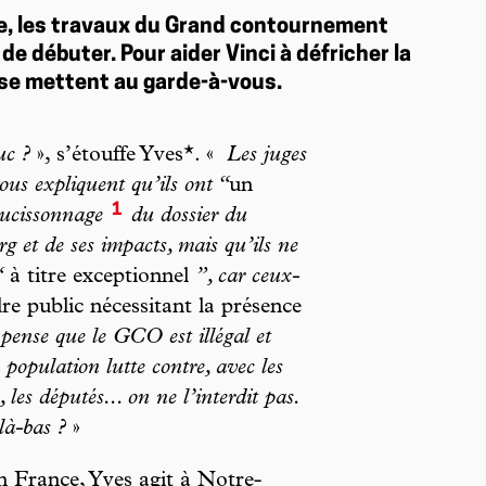
re, les travaux du Grand contournement
e débuter. Pour aider Vinci à défricher la
e se mettent au garde-à-vous.
uc ?
», s’étouffe Yves*. «
Les juges
ous expliquent qu’ils ont “
un
1
ucissonnage
du dossier du
et de ses impacts, mais qu’ils ne
s“
à titre exceptionnel
”, car ceux-
re public nécessitant la présence
pense que le GCO est illégal et
population lutte contre, avec les
, les députés... on ne l’interdit pas.
là-bas ?
»
en France, Yves agit à Notre-