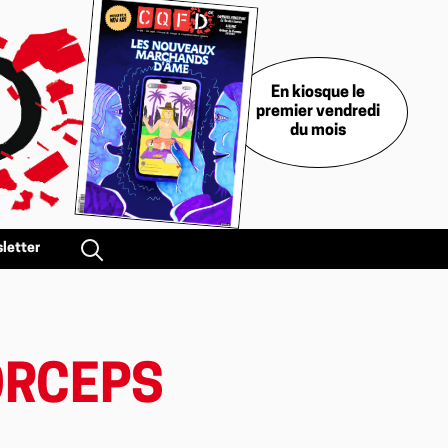
En kiosque le
premier vendredi
du mois
letter
ORCEPS