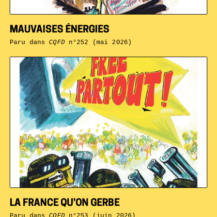
MAUVAISES ÉNERGIES
Paru dans
CQFD
n°252 (mai 2026)
LA FRANCE QU’ON GERBE
Paru dans
CQFD
n°253 (juin 2026)