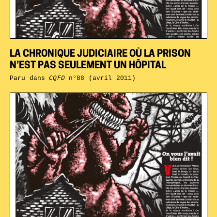
LA CHRONIQUE JUDICIAIRE OÙ LA PRISON
N’EST PAS SEULEMENT UN HÔPITAL
Paru dans
CQFD
n°88 (avril 2011)