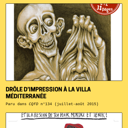
DRÔLE D’IMPRESSION À LA VILLA
MÉDITERRANÉE
Paru dans
CQFD
n°134 (juillet-août 2015)