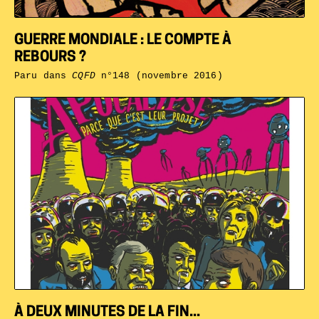
GUERRE MONDIALE : LE COMPTE À
REBOURS ?
Paru dans
CQFD
n°148 (novembre 2016)
À DEUX MINUTES DE LA FIN...