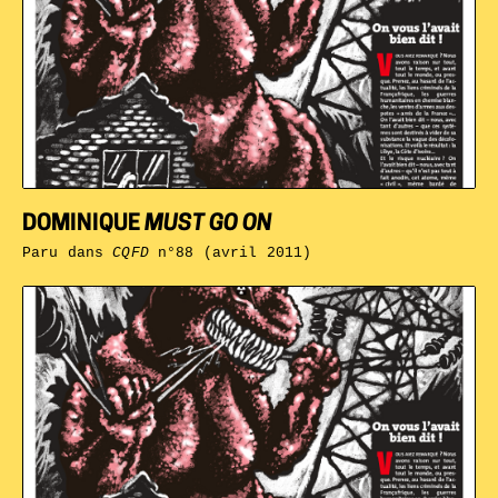
DOMINIQUE
MUST GO ON
Paru dans
CQFD
n°88 (avril 2011)