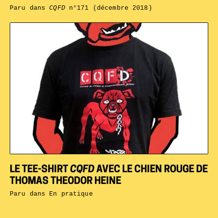
Paru dans
CQFD
n°171 (décembre 2018)
LE TEE-SHIRT
CQFD
AVEC LE CHIEN ROUGE DE
THOMAS THEODOR HEINE
Paru dans
En pratique