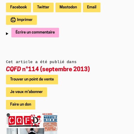
Facebook
Twitter
Mastodon
Email
Imprimer
Écrire un commentaire
Cet article a été publié dans
CQFD
n°114 (septembre 2013)
Trouver un point de vente
Je veux m'abonner
Faire un don