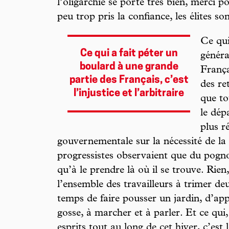
l’oligarchie se porte très bien, merci p
peu trop pris la confiance, les élites so
Ce qui
Ce qui a fait péter un
généra
boulard à une grande
França
partie des Français, c’est
des re
l’injustice et l’arbitraire
que tou
le dép
plus r
gouvernementale sur la nécessité de la 
progressistes observaient que du pognon,
qu’à le prendre là où il se trouve. Rie
l’ensemble des travailleurs à trimer de
temps de faire pousser un jardin, d’ap
gosse, à marcher et à parler. Et ce qui
esprits tout au long de cet hiver, c’est