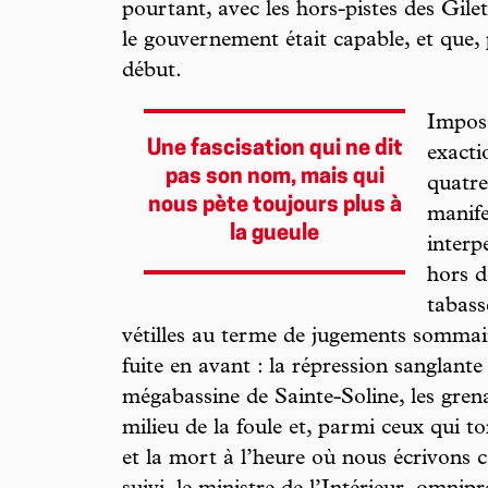
pourtant, avec les hors-pistes des Gile
le gouvernement était capable, et que, p
début.
Imposs
Une fascisation qui ne dit
exacti
pas son nom, mais qui
quatre
nous pète toujours plus à
manife
la gueule
interpe
hors d
tabass
vétilles au terme de jugements sommai
fuite en avant : la répression sanglant
mégabassine de Sainte-Soline, les gren
milieu de la foule et, parmi ceux qui to
et la mort à l’heure où nous écrivons c