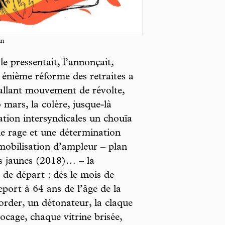
nn
le pressentait, l’annonçait,
te énième réforme des retraites a
allant mouvement de révolte,
 mars, la colère, jusque-là
tion intersyndicales un chouïa
ne rage et une détermination
obilisation d’ampleur – plan
ts jaunes (2018)… – la
 de départ : dès le mois de
 report à 64 ans de l’âge de la
border, un détonateur, la claque
cage, chaque vitrine brisée,