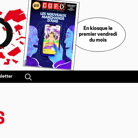
En kiosque le
premier vendredi
du mois
letter
S