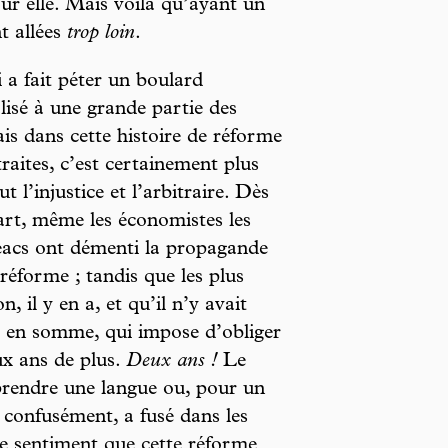
our elle. Mais voilà qu’ayant un
nt allées
trop loin
.
 a fait péter un boulard
lisé à une grande partie des
is dans cette histoire de réforme
traites, c’est certainement plus
t l’injustice et l’arbitraire. Dès
art, même les économistes les
éacs ont démenti la propagande
réforme ; tandis que les plus
 il y en a, et qu’il n’y avait
n, en somme, qui impose d’obliger
ux ans de plus.
Deux ans !
Le
prendre une langue ou, pour un
, confusément, a fusé dans les
 le sentiment que cette réforme