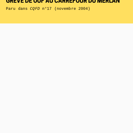
GRÈVE DE OUF AU CARREFOUR DU MERLAN
Paru dans
CQFD
n°17 (novembre 2004)