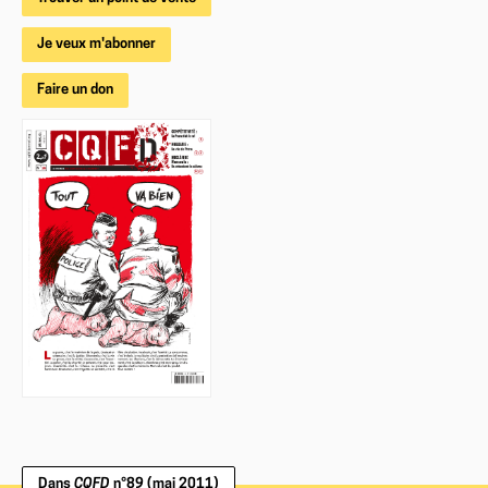
Je veux m'abonner
Faire un don
Dans
CQFD
n°89 (mai 2011)