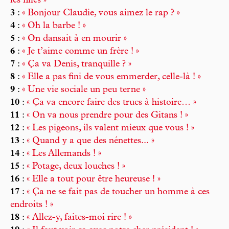
les filles »
3
:
« Bonjour Claudie, vous aimez le rap ? »
4
:
« Oh la barbe ! »
5
:
« On dansait à en mourir »
6
:
« Je t’aime comme un frère ! »
7
:
« Ça va Denis, tranquille ? »
8
:
« Elle a pas fini de vous emmerder, celle-là ! »
9
:
« Une vie sociale un peu terne »
10
:
« Ça va encore faire des trucs à histoire… »
11
:
« On va nous prendre pour des Gitans ! »
12
:
« Les pigeons, ils valent mieux que vous ! »
13
:
« Quand y a que des nénettes... »
14
:
« Les Allemands ! »
15
:
« Potage, deux louches ! »
16
:
« Elle a tout pour être heureuse ! »
17
:
« Ça ne se fait pas de toucher un homme à ces
endroits ! »
18
:
« Allez-y, faites-moi rire ! »