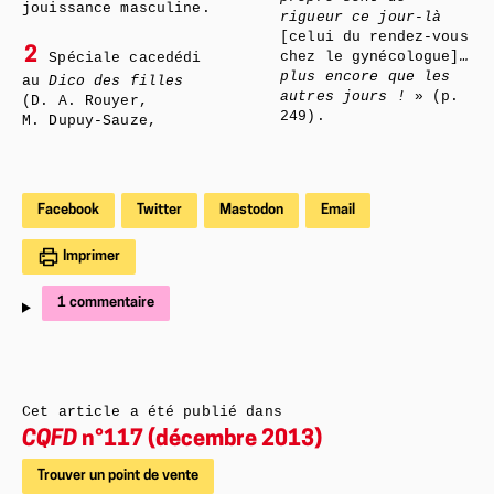
jouissance masculine.
rigueur ce jour-là
[celui du rendez-vous
2
chez le gynécologue]
…
Spéciale cacedédi
plus encore que les
au
Dico des filles
autres jours !
» (p.
(D. A. Rouyer,
249).
M. Dupuy-Sauze,
Facebook
Twitter
Mastodon
Email
Imprimer
1 commentaire
Cet article a été publié dans
CQFD
n°117 (décembre 2013)
Trouver un point de vente