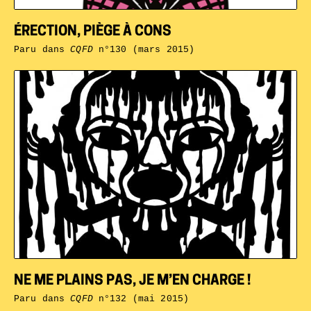
ÉRECTION, PIÈGE À CONS
Paru dans
CQFD
n°130 (mars 2015)
NE ME PLAINS PAS, JE M’EN CHARGE !
Paru dans
CQFD
n°132 (mai 2015)