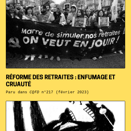
RÉFORME DES RETRAITES : ENFUMAGE ET
CRUAUTÉ
Paru dans
CQFD
n°217 (février 2023)