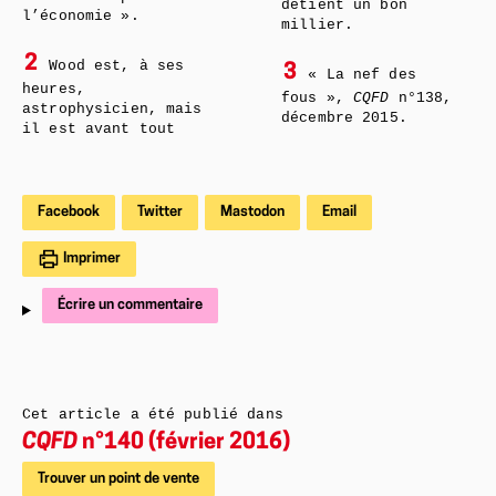
détient un bon
l’économie ».
millier.
2
Wood est, à ses
3
« La nef des
heures,
fous »,
CQFD
n°138,
astrophysicien, mais
décembre 2015.
il est avant tout
Facebook
Twitter
Mastodon
Email
Imprimer
Écrire un commentaire
Cet article a été publié dans
CQFD
n°140 (février 2016)
Trouver un point de vente