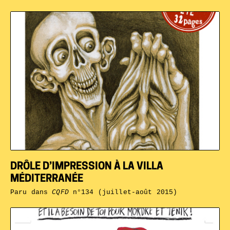
DRÔLE D’IMPRESSION À LA VILLA
MÉDITERRANÉE
Paru dans
CQFD
n°134 (juillet-août 2015)