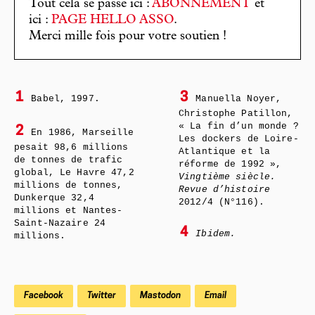
Tout cela se passe ici :
ABONNEMENT
et
ici :
PAGE HELLO ASSO
.
Merci mille fois pour votre soutien !
1
3
Babel, 1997.
Manuella Noyer,
Christophe Patillon,
« La fin d’un monde ?
2
En 1986, Marseille
Les dockers de Loire-
pesait 98,6 millions
Atlantique et la
de tonnes de trafic
réforme de 1992 »,
global, Le Havre 47,2
Vingtième siècle.
millions de tonnes,
Revue d’histoire
Dunkerque 32,4
2012/4 (N°116).
millions et Nantes-
Saint-Nazaire 24
4
Ibidem.
millions.
Facebook
Twitter
Mastodon
Email