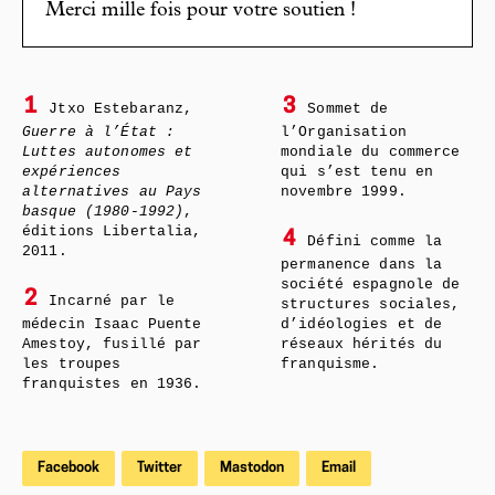
Merci mille fois pour votre soutien !
1
3
Jtxo Estebaranz,
Sommet de
Guerre à l’État :
l’Organisation
Luttes autonomes et
mondiale du commerce
expériences
qui s’est tenu en
alternatives au Pays
novembre 1999.
basque (1980-1992)
,
éditions Libertalia,
4
Défini comme la
2011.
permanence dans la
société espagnole de
2
Incarné par le
structures sociales,
médecin Isaac Puente
d’idéologies et de
Amestoy, fusillé par
réseaux hérités du
les troupes
franquisme.
franquistes en 1936.
Facebook
Twitter
Mastodon
Email