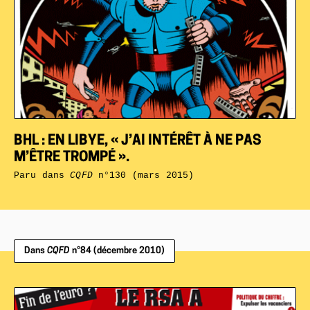
BHL : EN LIBYE, « J’AI INTÉRÊT À NE PAS
M’ÊTRE TROMPÉ ».
Paru dans
CQFD
n°130 (mars 2015)
Dans
CQFD
n°84 (décembre 2010)