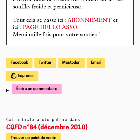
envoyez nous des bisous de soutien car la bise
souffle, froide et pernicieuse.
Tout cela se passe ici :
ABONNEMENT
et
ici :
PAGE HELLO ASSO
.
Merci mille fois pour votre soutien !
Facebook
Twitter
Mastodon
Email
Imprimer
Écrire un commentaire
Cet article a été publié dans
CQFD
n°84 (décembre 2010)
Trouver un point de vente