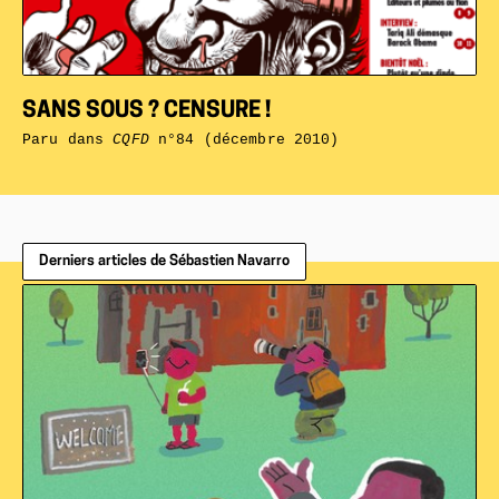
SANS SOUS ? CENSURE !
Paru dans
CQFD
n°84 (décembre 2010)
Derniers articles de Sébastien Navarro