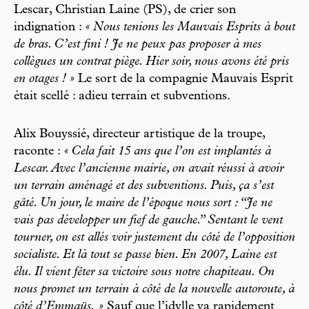
Lescar, Christian Laine (PS), de crier son
indignation :
« Nous tenions les Mauvais Esprits à bout
de bras. C’est fini ! Je ne peux pas proposer à mes
collègues un contrat piège. Hier soir, nous avons été pris
en otages ! »
Le sort de la compagnie Mauvais Esprit
était scellé : adieu terrain et subventions.
Alix Bouyssié, directeur artistique de la troupe,
raconte :
« Cela fait 15 ans que l’on est implantés à
Lescar. Avec l’ancienne mairie, on avait réussi à avoir
un terrain aménagé et des subventions. Puis, ça s’est
gâté. Un jour, le maire de l’époque nous sort : “Je ne
vais pas développer un fief de gauche.” Sentant le vent
tourner, on est allés voir justement du côté de l’opposition
socialiste. Et là tout se passe bien. En 2007, Laine est
élu. Il vient fêter sa victoire sous notre chapiteau. On
nous promet un terrain à côté de la nouvelle autoroute, à
côté d’Emmaüs. »
Sauf que l’idylle va rapidement