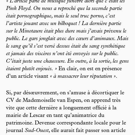
« L’article parle de musique funèbre alors que c’était les
Pink Floyd. On nous a reproché que la seconde partie
était pornographique, mais le seul truc porno, c’est
l’artiste jouant avec un bilboquet ! La dernière partie
sur le Minotaure était plus dure mais j’avais prévenu le
public. Le gars jonglait avec des cœurs d’animaux. Mais
le sang qu’il s’est versé dessus était du sang synthétique
et jamais des viscères n’ont été envoyés sur le public.
C’était juste une chaussure. En outre, à la sortie, les gens
étaient plutôt enjoués. »
En clair, on est en présence
d’un article visant
« à massacrer leur réputation »
.
Si, par désœuvrement, on s’amuse à décortiquer le
CV de Mademoiselle van Espen, on apprend très
vite que cette dernière a longuement officié à la
mairie de Lescar en tant qu’animatrice du
patrimoine. Devenue correspondante locale pour le
journal
Sud-Ouest
, elle aurait fait passer son article