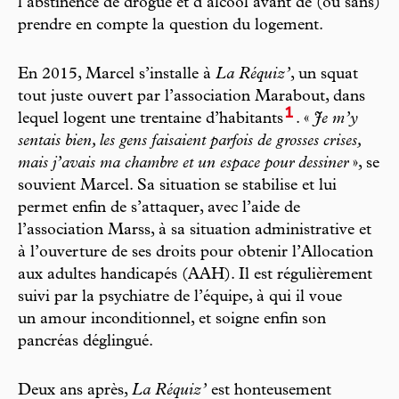
l’abstinence de drogue et d’alcool avant de (ou sans)
prendre en compte la question du logement.
En 2015, Marcel s’installe à
La Réquiz’
, un squat
tout juste ouvert par l’association Marabout, dans
1
lequel logent une trentaine d’habitants
. «
Je m’y
sentais bien, les gens faisaient parfois de grosses crises,
mais j’avais ma chambre et un espace pour dessiner
», se
souvient Marcel. Sa situation se stabilise et lui
permet enfin de s’attaquer, avec l’aide de
l’association Marss, à sa situation administrative et
à l’ouverture de ses droits pour obtenir l’Allocation
aux adultes handicapés (AAH). Il est régulièrement
suivi par la psychiatre de l’équipe, à qui il voue
un amour inconditionnel, et soigne enfin son
pancréas déglingué.
Deux ans après,
La Réquiz’
est honteusement