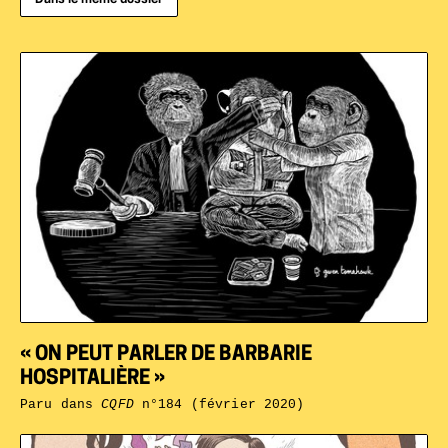
« ON PEUT PARLER DE BARBARIE
HOSPITALIÈRE »
Paru dans
CQFD
n°184 (février 2020)