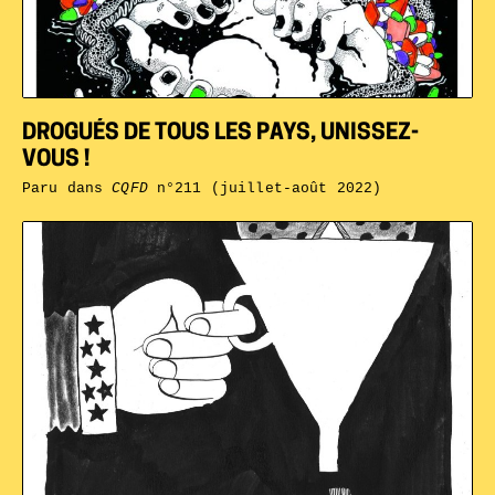
DROGUÉS DE TOUS LES PAYS, UNISSEZ-
VOUS !
Paru dans
CQFD
n°211 (juillet-août 2022)