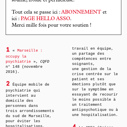
souffle, froide et pernicieuse.
Tout cela se passe ici :
ABONNEMENT
et
ici :
PAGE HELLO ASSO
.
Merci mille fois pour votre soutien !
travail en équipe,
1
«
Marseille :
un partage des
occupy la
compétences entre
psychiatrie
»,
CQFD
soignants,
n° 148 (novembre
une gestion de la
2016).
crise centrée sur le
patient et ses
2
émotions plutôt que
Équipe mobile de
sur le symptôme en
psychiatrie qui
essayant de recourir
intervient au
le moins possible à
domicile des
un traitement
personnes dans
antipsychotique ou à
trois arrondissements
une hospitalisation.
du sud de Marseille,
pour éviter les
hospitalisations.