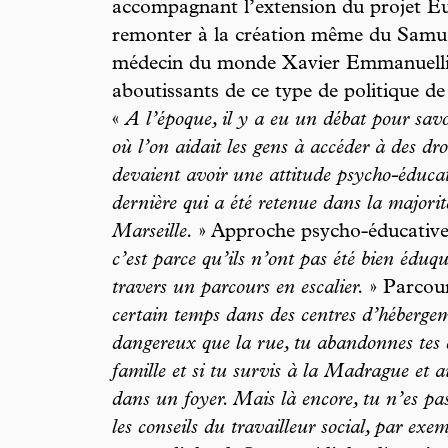
accompagnant l’extension du projet Eu
remonter à la création même du Samu s
médecin du monde Xavier Emmanuelli po
aboutissants de ce type de politique de 
«
A l’époque, il y a eu un débat pour savoi
où l’on aidait les gens à accéder à des droi
devaient avoir une attitude psycho-éducati
dernière qui a été retenue dans la majorit
Marseille.
» Approche psycho-éducative
c’est parce qu’ils n’ont pas été bien éduqu
travers un parcours en escalier.
» Parcour
certain temps dans des centres d’héberge
dangereux que la rue, tu abandonnes tes c
famille et si tu survis à la Madrague et au
dans un foyer. Mais là encore, tu n’es pas
les conseils du travailleur social, par ex