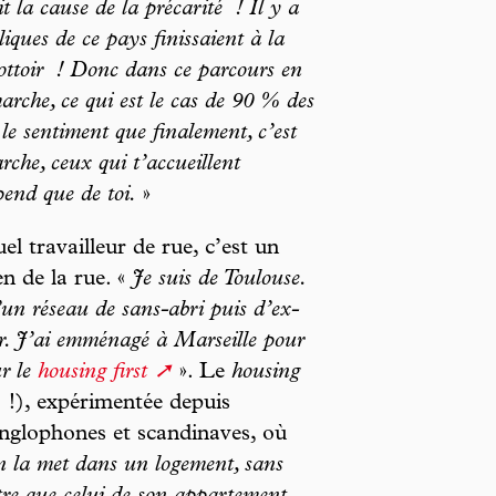
t la cause de la précarité ! Il y a
iques de ce pays finissaient à la
rottoir ! Donc dans ce parcours en
marche, ce qui est le cas de 90 % des
 le sentiment que finalement, c’est
che, ceux qui t’accueillent
pend que de toi.
»
l travailleur de rue, c’est un
en de la rue. «
Je suis de Toulouse.
’un réseau de sans-abri puis d’ex-
air. J’ai emménagé à Marseille pour
ur le
housing first
». Le
housing
 !), expérimentée depuis
nglophones et scandinaves, où
n la met dans un logement, sans