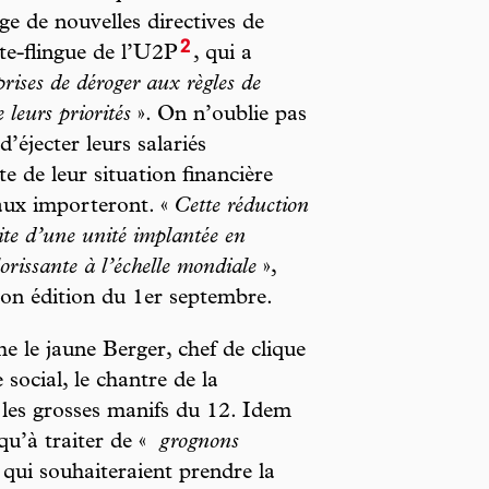
age de nouvelles directives de
2
rte-flingue de l’U2P
, qui a
eprises de déroger aux règles de
 leurs priorités
». On n’oublie pas
d’éjecter leurs salariés
 de leur situation financière
naux importeront. «
Cette réduction
lite d’une unité implantée en
orissante à l’échelle mondiale
»,
on édition du 1er septembre.
he le jaune Berger, chef de clique
ocial, le chantre de la
 les grosses manifs du 12. Idem
qu’à traiter de «
grognons
 qui souhaiteraient prendre la