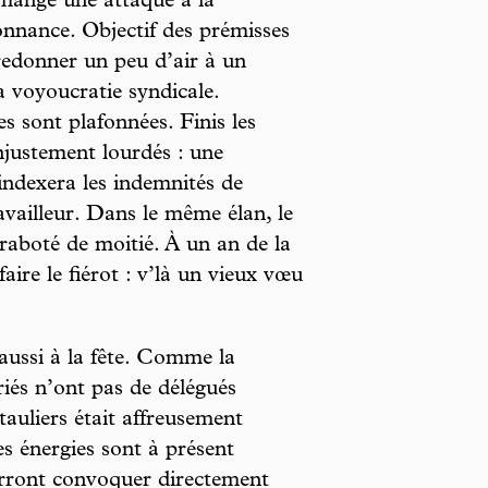
mange une attaque à la
onnance. Objectif des prémisses
 redonner un peu d’air à un
 voyoucratie syndicale.
 sont plafonnées. Finis les
njustement lourdés : une
 indexera les indemnités de
ravailleur. Dans le même élan, le
raboté de moitié. À un an de la
aire le fiérot : v’là un vieux vœu
 aussi à la fête. Comme la
riés n’ont pas de délégués
auliers était affreusement
s énergies sont à présent
ourront convoquer directement