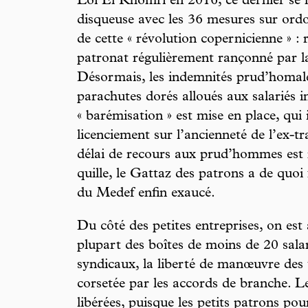
Loi El Khomri en 2016, ce dernier se 
disqueuse avec les 36 mesures sur ord
de cette « révolution copernicienne » :
patronat régulièrement rançonné par la
Désormais, les indemnités prud’homales
parachutes dorés alloués aux salariés i
« barémisation » est mise en place, qui
licenciement sur l’ancienneté de l’ex-t
délai de recours aux prud’hommes est 
quille, le Gattaz des patrons a de quoi f
du Medef enfin exaucé.
Du côté des petites entreprises, on est
plupart des boîtes de moins de 20 sala
syndicaux, la liberté de manœuvre des t
corsetée par les accords de branche. Le
libérées, puisque les petits patrons p