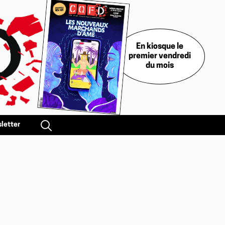
En kiosque le
premier vendredi
du mois
letter