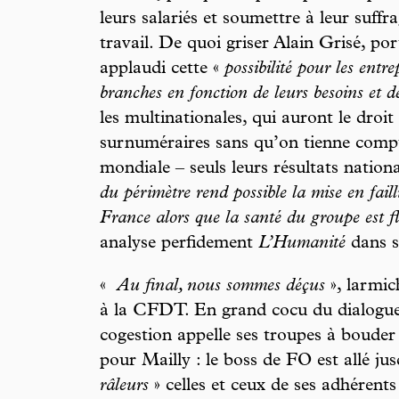
leurs salariés et soumettre à leur suffr
travail. De quoi griser Alain Grisé, po
applaudi cette «
possibilité pour les entr
branches en fonction de leurs besoins et de
les multinationales, qui auront le droit 
surnuméraires sans qu’on tienne compte
mondiale – seuls leurs résultats natio
du périmètre rend possible la mise en fail
France alors que la santé du groupe est fl
analyse perfidement
L’Humanité
dans s
«
Au final, nous sommes déçus
», larmic
à la CFDT. En grand cocu du dialogue s
cogestion appelle ses troupes à bouder
pour Mailly : le boss de FO est allé jus
râleurs
» celles et ceux de ses adhérents