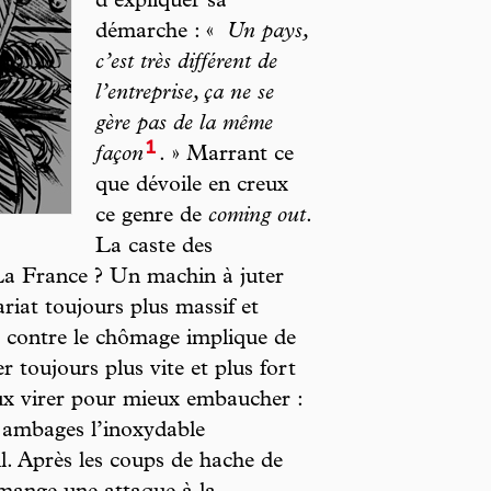
d’expliquer sa
démarche : «
Un pays,
c’est très différent de
l’entreprise, ça ne se
gère pas de la même
1
façon
. » Marrant ce
que dévoile en creux
ce genre de
coming out
.
La caste des
La France ? Un machin à juter
riat toujours plus massif et
r contre le chômage implique de
r toujours plus vite et plus fort
eux virer pour mieux embaucher :
s ambages l’inoxydable
l. Après les coups de hache de