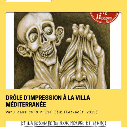
DRÔLE D’IMPRESSION À LA VILLA
MÉDITERRANÉE
Paru dans
CQFD
n°134 (juillet-août 2015)