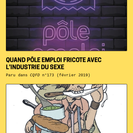
QUAND PÔLE EMPLOI FRICOTE AVEC
L’INDUSTRIE DU SEXE
Paru dans
CQFD
n°173 (février 2019)