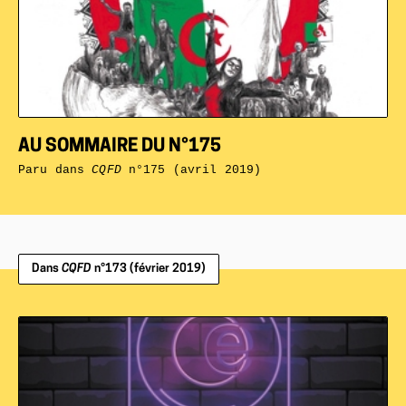
AU SOMMAIRE DU N°175
Paru dans
CQFD
n°175 (avril 2019)
Dans
CQFD
n°173 (février 2019)