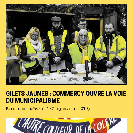
GILETS JAUNES : COMMERCY OUVRE LA VOIE
DU MUNICIPALISME
Paru dans
CQFD
n°172 (janvier 2019)