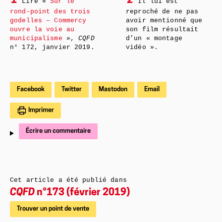
1
2
Lire «
Sur le
Il lui est
rond-point des trois
reproché de ne pas
godelles – Commercy
avoir mentionné que
ouvre la voie au
son film résultait
municipalisme
»,
CQFD
d’un « montage
n° 172, janvier 2019.
vidéo ».
Facebook
Twitter
Mastodon
Email
Imprimer
Écrire un commentaire
Cet article a été publié dans
CQFD
n°173 (février 2019)
Trouver un point de vente