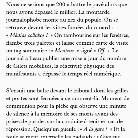
Nous ne serions que 200 à battre le pavé alors que
nous avons dépassé le millier. La moutarde
journalophobe monte au nez du populo. On se
retrouve devant les vitres fumées du canard :
«
Médias collabos !
» On tambourine sur les fenêtres,
flambe trois palettes et laisse comme carte de visite
un tag sommaire : «
Menteur
» signé «
GJ
». Le
journal a beau publier une mise à jour du nombre
de Gilets mobilisés, la réactivité physique des
manifestants a dépassé le temps réel numérique.
S’ensuit une halte devant le tribunal dont les grilles
et portes sont fermées à ce moment-là. Moment de
communion pour la plèbe qui observe une minute
de silence à la mémoire de ses morts avant des
prises de paroles sur la conduite à tenir en cas de
répression. Quelqu’un gueule : «
À la gare !
» Et la
foule se meut, interpelle les badauds : «
Citoyens,