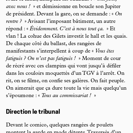
avec nous !
» et démissionne en boucle son Jupiter
de président. Devant la gare, on se demande : «
On
rentre ?
» Avisant l’imposant bâtiment, un autre
répond : «
Évidemment. C’est à nous tout ça.
» Et
vlan ! La cohue des Gilets investit le hall et les quais.
De chaque côté du ballast, des rangées de
manifestants s’interpellent à coup de «
Vous êtes
fatigués ? On n’est pas fatigués !
» Moment de cour
de récré avec ces clampins qui vont jusqu’à défiler
dans les couloirs moquettés d’un TGV à l’arrêt. On
rit, on se filme, on confie ses galères. On fait peuple.
On aimerait que ça dure toute la vie mais quelqu’un
s’époumone : «
Tous au commissariat !
»
Direction le tribunal
Devant le comico, quelques rangées de poulets
montent la garde en mode détente. Traversés d’un