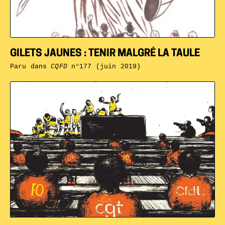
GILETS JAUNES : TENIR MALGRÉ LA TAULE
Paru dans
CQFD
n°177 (juin 2019)