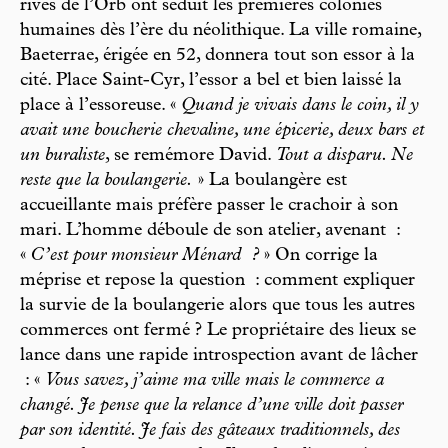
rives de l’Orb ont séduit les premières colonies
humaines dès l’ère du néolithique. La ville romaine,
Baeterrae, érigée en 52, donnera tout son essor à la
cité. Place Saint-Cyr, l’essor a bel et bien laissé la
place à l’essoreuse. «
Quand je vivais dans le coin, il y
avait une boucherie chevaline, une épicerie, deux bars et
un buraliste
, se remémore David.
Tout a disparu. Ne
reste que la boulangerie.
» La boulangère est
accueillante mais préfère passer le crachoir à son
mari. L’homme déboule de son atelier, avenant :
«
C’est pour monsieur Ménard ?
» On corrige la
méprise et repose la question : comment expliquer
la survie de la boulangerie alors que tous les autres
commerces ont fermé ? Le propriétaire des lieux se
lance dans une rapide introspection avant de lâcher
: «
Vous savez, j’aime ma ville mais le commerce a
changé. Je pense que la relance d’une ville doit passer
par son identité. Je fais des gâteaux traditionnels, des