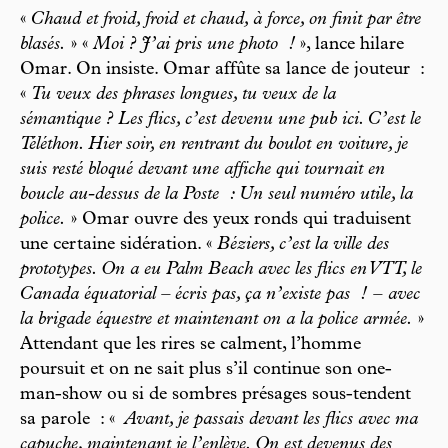
«
Chaud et froid, froid et chaud, à force, on finit par être
blasés.
» «
Moi ? J’ai pris une photo !
», lance hilare
Omar. On insiste. Omar affûte sa lance de jouteur :
«
Tu veux des phrases longues, tu veux de la
sémantique ? Les flics, c’est devenu une pub ici. C’est le
Téléthon. Hier soir, en rentrant du boulot en voiture, je
suis resté bloqué devant une affiche qui tournait en
boucle au-dessus de la Poste : Un seul numéro utile, la
police.
» Omar ouvre des yeux ronds qui traduisent
une certaine sidération. «
Béziers, c’est la ville des
prototypes. On a eu Palm Beach avec les flics en VTT, le
Canada équatorial – écris pas, ça n’existe pas ! – avec
la brigade équestre et maintenant on a la police armée.
»
Attendant que les rires se calment, l’homme
poursuit et on ne sait plus s’il continue son one-
man-show ou si de sombres présages sous-tendent
sa parole : «
Avant, je passais devant les flics avec ma
capuche, maintenant je l’enlève. On est devenus des