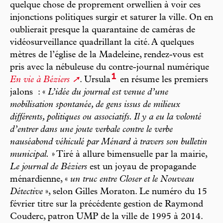
quelque chose de proprement orwellien à voir ces
injonctions politiques surgir et saturer la ville. On en
oublierait presque la quarantaine de caméras de
vidéosurveillance quadrillant la cité. A quelques
mètres de l’église de la Madeleine, rendez-vous est
pris avec la nébuleuse du contre-journal numérique
1
En vie à Béziers
. Ursula
en résume les premiers
jalons : «
L’idée du journal est venue d’une
mobilisation spontanée, de gens issus de milieux
différents, politiques ou associatifs. Il y a eu la volonté
d’entrer dans une joute verbale contre le verbe
nauséabond véhiculé par Ménard à travers son bulletin
municipal.
» Tiré à allure bimensuelle par la mairie,
Le journal de Béziers
est un joyau de propagande
ménardienne, «
un truc entre Closer et le Nouveau
Détective
», selon Gilles Moraton. Le numéro du 15
février titre sur la précédente gestion de Raymond
Couderc, patron UMP de la ville de 1995 à 2014.