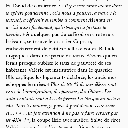
Et David de confirmer : «
Il y a une vraie atonie dans
la sphère politicienne ; cela nous a poussés, à travers le
journal, à réfléchir ensemble à comment Ménard est
arrivé aussi facilement, qu’est-ce qui a préparé le
terrain.
» A quelques pas du café où on sirote nos
boissons, se trouve le quartier Capnau,
enchevêtrement de petites ruelles étroites. Ballade
« typique » dans une partie du vieux Béziers qui en
ferait presque oublier le taux de pauvreté de ses
habitants. Valérie est institutrice dans le quartier.
Elle explique les logements délabrés, les anciennes
échoppes fermées. «
Plus de 90 % de mes élèves sont
issus de l’immigration, des pauvres, des Gitans. Les
autres enfants sont à l’école privée Le Pic qui est juste à
côté. Tous les matins, je passe à pied devant cette école
et…
» «
…tu fais attention à ne pas te faire écraser par
les 4X4 !
», la coupe Éric avec malice. Salve de rires.
Valérie reprend : «
Exactement… Tu as toutes ces