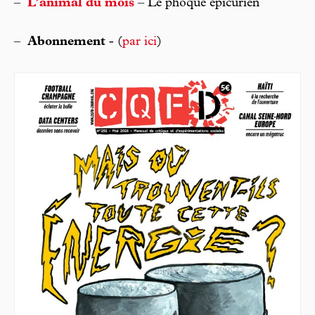
–
L’animal du mois
– Le phoque épicurien
–
Abonnement
- (
par ici
)