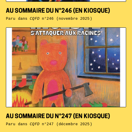
AU SOMMAIRE DU N°246 (EN KIOSQUE)
Paru dans
CQFD
n°246 (novembre 2025)
AU SOMMAIRE DU N°247 (EN KIOSQUE)
Paru dans
CQFD
n°247 (décembre 2025)