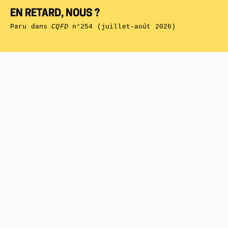
EN RETARD, NOUS ?
Paru dans
CQFD
n°254 (juillet-août 2026)