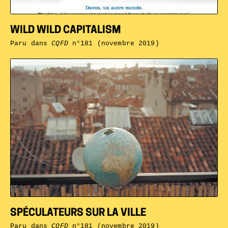
WILD WILD CAPITALISM
Paru dans
CQFD
n°181 (novembre 2019)
SPÉCULATEURS SUR LA VILLE
Paru dans
CQFD
n°181 (novembre 2019)