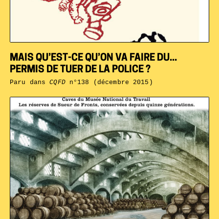
MAIS QU’EST-CE QU’ON VA FAIRE DU...
PERMIS DE TUER DE LA POLICE ?
Paru dans
CQFD
n°138 (décembre 2015)