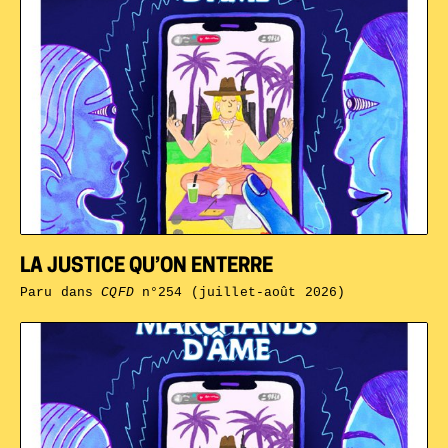
LA JUSTICE QU’ON ENTERRE
Paru dans
CQFD
n°254 (juillet-août 2026)