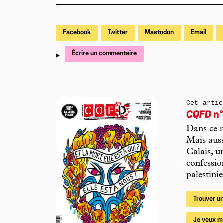
Facebook
Twitter
Mastodon
Email
Écrire un commentaire
Cet artic
CQFD
n°
Dans ce n
Mais auss
Calais, un
confessio
palestinie
Trouver un
Je veux m