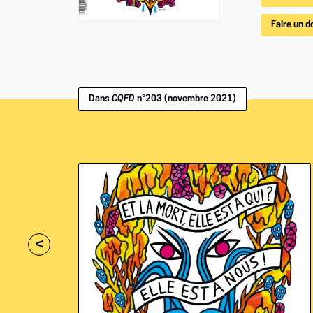
Faire un d
Dans
CQFD
n°203 (novembre 2021)
<