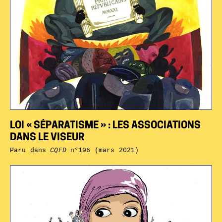
LOI « SÉPARATISME » : LES ASSOCIATIONS
DANS LE VISEUR
Paru dans
CQFD
n°196 (mars 2021)