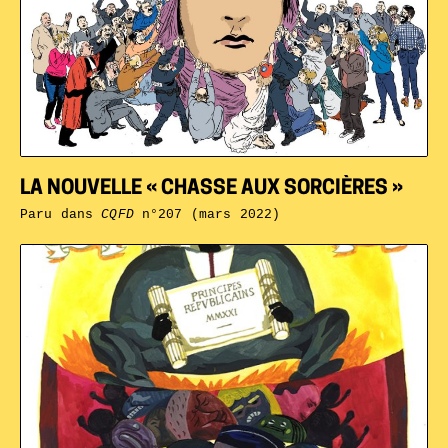
LA NOUVELLE « CHASSE AUX SORCIÈRES »
Paru dans
CQFD
n°207 (mars 2022)